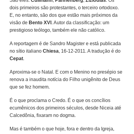
São eles:
Cullmann
,
Pannenberg
,
Zizioulas
. Os
dois primeiros são protestantes, o terceiro ortodoxo.
E, no entanto, são dos que estão mais próximos da
visão de
Bento XVI
. Autor da classificação: um
prestigioso teólogo, também ele não católico.
A reportagem é de Sandro Magister e está publicada
no sítio italiano
Chiesa
, 16-12-2011. A tradução é do
Cepat
.
Aproxima-se o Natal. E com o Menino no presépio se
renova a inaudita notícia do Filho unigênito de Deus
que se fez homem.
É o que proclama o Credo. É o que os concílios
ecumênicos dos primeiros séculos, desde Niceia até
Calcedônia, fixaram no dogma.
Mas é também o que hoje, fora e dentro da Igreja,