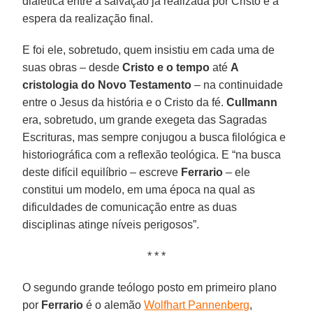
dialética entre a salvação já realizada por Cristo e a
espera da realização final.
E foi ele, sobretudo, quem insistiu em cada uma de
suas obras – desde
Cristo e o tempo
até
A
cristologia do Novo Testamento
– na continuidade
entre o Jesus da história e o Cristo da fé.
Cullmann
era, sobretudo, um grande exegeta das Sagradas
Escrituras, mas sempre conjugou a busca filológica e
historiográfica com a reflexão teológica. E “na busca
deste difícil equilíbrio – escreve
Ferrario
– ele
constitui um modelo, em uma época na qual as
dificuldades de comunicação entre as duas
disciplinas atinge níveis perigosos”.
* * *
O segundo grande teólogo posto em primeiro plano
por
Ferrario
é o alemão
Wolfhart Pannenberg
,