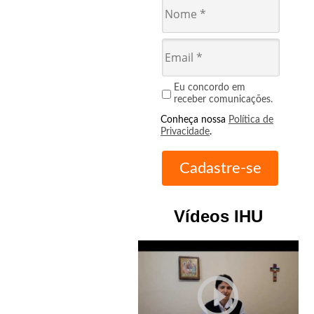
Eu concordo em
receber comunicações.
Conheça nossa
Política de
Privacidade
.
Vídeos IHU
play_circle_outline