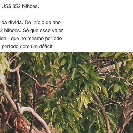
 US$ 352 bilhões.
da dívida. Do início do ano
 bilhões. Só que esse valor
ívida - que no mesmo período
o período com um déficit