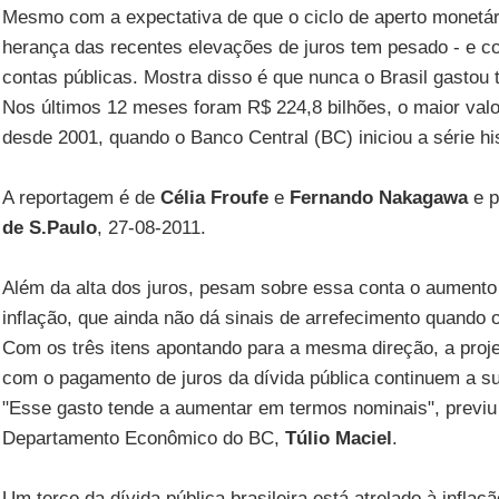
Mesmo com a expectativa de que o ciclo de aperto monetár
herança das recentes elevações de juros tem pesado - e c
contas públicas. Mostra disso é que nunca o Brasil gastou 
Nos últimos 12 meses foram R$ 224,8 bilhões, o maior va
desde 2001, quando o Banco Central (BC) iniciou a série his
A reportagem é de
Célia Froufe
e
Fernando Nakagawa
e p
de S.Paulo
, 27-08-2011.
Além da alta dos juros, pesam sobre essa conta o aumento 
inflação, que ainda não dá sinais de arrefecimento quando o
Com os três itens apontando para a mesma direção, a proj
com o pagamento de juros da dívida pública continuem a s
"Esse gasto tende a aumentar em termos nominais", previu
Departamento Econômico do BC,
Túlio Maciel
.
Um terço da dívida pública brasileira está atrelado à inflaç