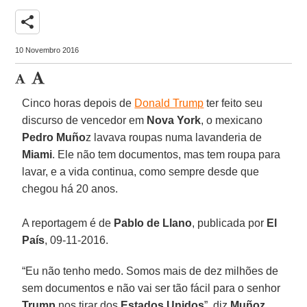
share
10 Novembro 2016
Cinco horas depois de
Donald Trump
ter feito seu
discurso de vencedor em
Nova York
, o mexicano
Pedro Muño
z lavava roupas numa lavanderia de
Miami
. Ele não tem documentos, mas tem roupa para
lavar, e a vida continua, como sempre desde que
chegou há 20 anos.
A reportagem é de
Pablo de Llano
, publicada por
El
País
, 09-11-2016.
“Eu não tenho medo. Somos mais de dez milhões de
sem documentos e não vai ser tão fácil para o senhor
Trump
nos tirar dos
Estados Unidos
”, diz
Muñoz
,