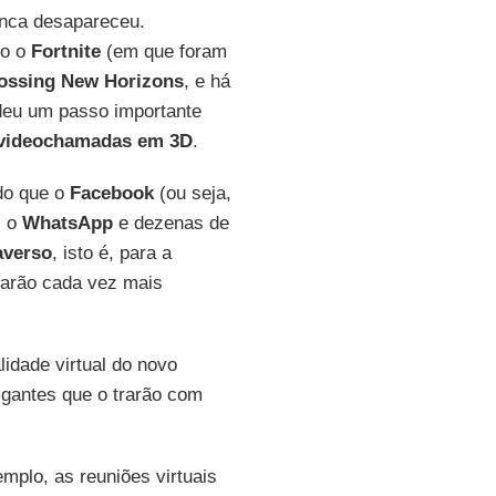
unca desapareceu.
mo o
Fortnite
(em que foram
ossing New Horizons
, e há
eu um passo importante
videochamadas em 3D
.
do que o
Facebook
(ou seja,
, o
WhatsApp
e dezenas de
averso
, isto é, para a
arão cada vez mais
alidade virtual do novo
igantes que o trarão com
plo, as reuniões virtuais