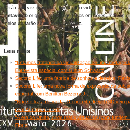
Será cada vez mais difícil separar o virtual do real. Prov
metaverso
original, estaremos todos em cores, mas as d
meios se farão sentir mais uma vez.
Leia mais
"Estamos tratando da visualização de uma metagest
Entrevista especial com Gilson Schwartz
Second Life: uma fábrica de sonhos e desejos. Revi
Second Life: uma nova forma de expressão da subjet
especial com Benilton Bezerra Jr.
“Não se trata de moda. O conceito de web 3D veio par
com Armando Toledo
"A era do Onlife, onde real e virtual se (com)fundem
Floridi