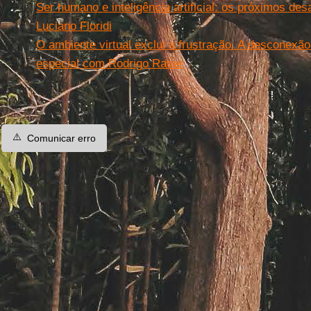
Ser humano e inteligência artificial: os próximos des
Luciano Floridi
O ambiente virtual exclui a frustração. A desconexão
especial com Rodrigo Ratier
⚠️
Comunicar erro