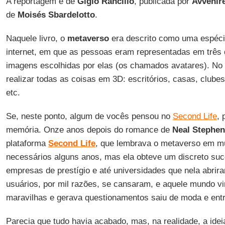
A reportagem é de
Gigio Rancilio
, publicada por
Avvenir
de
Moisés Sbardelotto
.
Naquele livro, o
metaverso
era descrito como uma espécie
internet, em que as pessoas eram representadas em três
imagens escolhidas por elas (os chamados avatares). No
realizar todas as coisas em 3D: escritórios, casas, clubes,
etc.
Se, neste ponto, algum de vocês pensou no
Second Life
,
memória. Onze anos depois do romance de
Neal Stephe
plataforma
Second Life
, que lembrava o metaverso em m
necessários alguns anos, mas ela obteve um discreto suc
empresas de prestígio e até universidades que nela abrira
usuários, por mil razões, se cansaram, e aquele mundo vi
maravilhas e gerava questionamentos saiu de moda e entr
Parecia que tudo havia acabado, mas, na realidade, a ide