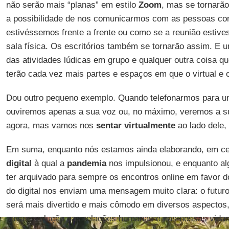
não serão mais “planas” em estilo
Zoom
, mas se tornarão
a possibilidade de nos comunicarmos com as pessoas co
estivéssemos frente a frente ou como se a reunião estiv
sala física. Os escritórios também se tornarão assim. E 
das atividades lúdicas em grupo e qualquer outra coisa 
terão cada vez mais partes e espaços em que o virtual e o
Dou outro pequeno exemplo. Quando telefonarmos para um
ouviremos apenas a sua voz ou, no máximo, veremos a 
agora, mas vamos nos
sentar virtualmente
ao lado dele, 
Em suma, enquanto nós estamos ainda elaborando, em ce
digital
à qual a
pandemia
nos impulsionou, e enquanto a
ter arquivado para sempre os encontros online em favor d
do digital nos enviam uma mensagem muito clara: o futur
será mais divertido e mais cômodo em diversos aspectos
nova revolução nas relações humanas e nas nossas vidas