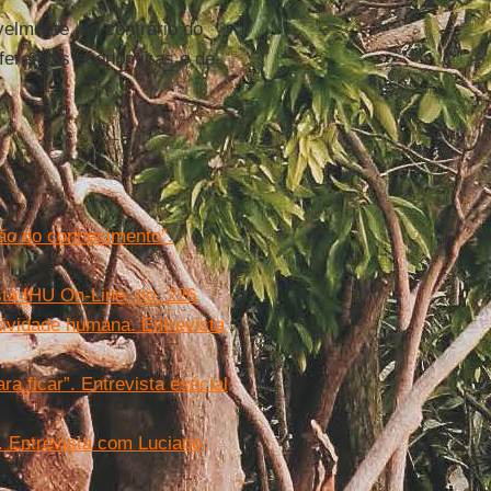
avelmente, ao contrário do
iferenças econômicas e de
ão do conhecimento”.
sta IHU On-Line, no. 226
ividade humana. Entrevista
a ficar”. Entrevista esécial
". Entrevista com Luciano