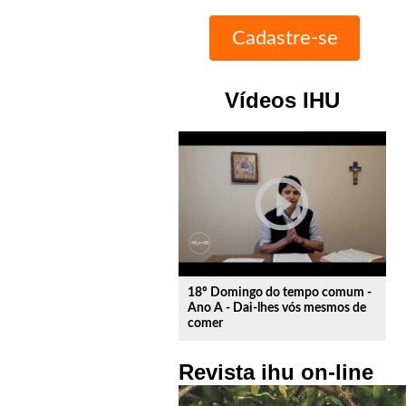
Vídeos IHU
play_circle_outline
18º Domingo do tempo comum -
Ano A - Dai-lhes vós mesmos de
comer
Revista ihu on-line