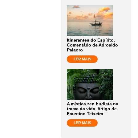
Itinerantes do Espírito.
Comentário de Adroaldo
Palaoro
LER MAIS
A mística zen budista na
trama da vida. Artigo de
Faustino Teixeira
LER MAIS