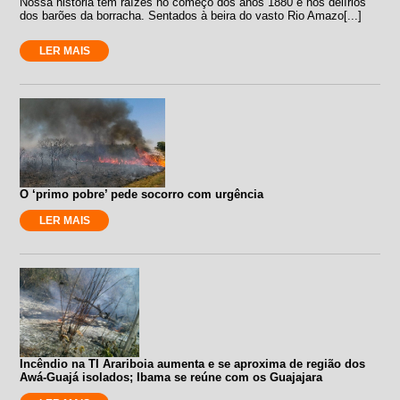
Nossa história tem raízes no começo dos anos 1880 e nos delírios
dos barões da borracha. Sentados à beira do vasto Rio Amazo[...]
LER MAIS
O ‘primo pobre’ pede socorro com urgência
LER MAIS
Incêndio na TI Arariboia aumenta e se aproxima de região dos
Awá-Guajá isolados; Ibama se reúne com os Guajajara