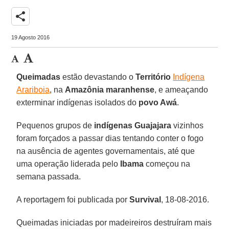
share
19 Agosto 2016
Queimadas
estão devastando o
Território
Indígena
Arariboia
, na
Amazônia
maranhense
, e ameaçando
exterminar indígenas isolados do
povo Awá
.
Pequenos grupos de
indígenas Guajajara
vizinhos
foram forçados a passar dias tentando conter o fogo
na ausência de agentes governamentais, até que
uma operação liderada pelo
Ibama
começou na
semana passada.
A reportagem foi publicada por
Survival
, 18-08-2016.
Queimadas iniciadas por madeireiros destruíram mais