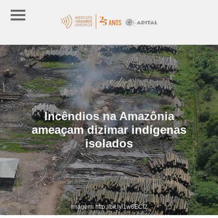
Incêndios na Amazônia
ameaçam dizimar indígenas
isolados
Imagem: http://bit.ly/1w6ECf2