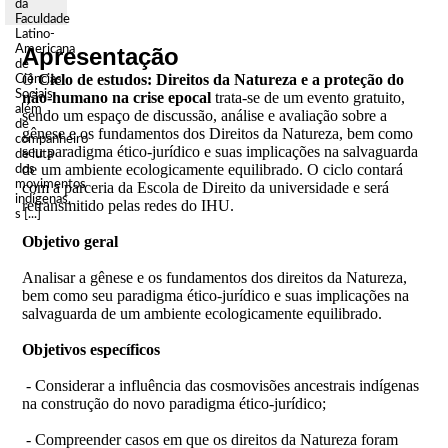
da
Faculdade
Latino-
Apresentação
Americana
de
O
Ciclo de estudos: Direitos da Natureza e a proteção do
Ciências
Sociais,
não-humano na crise epocal
trata-se de um evento gratuito,
além
sendo um espaço de discussão, análise e avaliação sobre a
de
gênese e os fundamentos dos Direitos da Natureza, bem como
companheiro
seu paradigma ético-jurídico e suas implicações na salvaguarda
de luta
de um ambiente ecologicamente equilibrado. O ciclo contará
dos
movimentos
com a parceria da Escola de Direito da universidade e será
indígenas,
retransmitido pelas redes do IHU.
s [...]
Objetivo geral
Analisar a gênese e os fundamentos dos direitos da Natureza,
bem como seu paradigma ético-jurídico e suas implicações na
salvaguarda de um ambiente ecologicamente equilibrado.
Objetivos específicos
- Considerar a influência das cosmovisões ancestrais indígenas
na construção do novo paradigma ético-jurídico;
- Compreender casos em que os direitos da Natureza foram