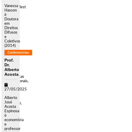
Law
Vanessa
School. Mest
Hasson
[...]
é
Doutora
em
Direitos
Difusos
e
Coletivos
(2014)
e
Conferencistas
Mestre
em
Prof.
Direito
Dr.
das
Alberto
Relações
Acosta
Econômicas
Internacionais,
com
27/05/2025
ênfase
em
Alberto
Meio
José
Ambiente,
Acosta
pela Po
Espinosa
[...]
é
economista
e
professor