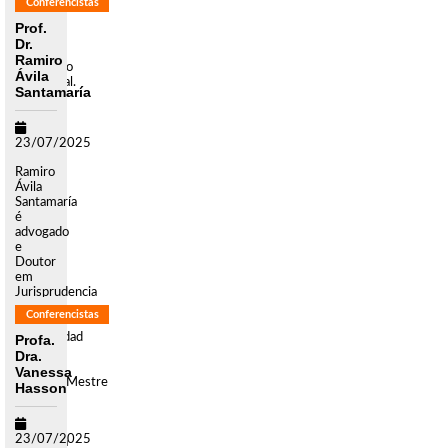
Conferencistas
especialista
em
Prof.
Política
Dr.
e
Ramiro
Legislação
Ávila
Ambiental.
Santamaría
Em
2004
fundou
a
23/07/2025
Asocia
[...]
Ramiro
Ávila
Santamaría
é
advogado
e
Doutor
em
Jurisprudencia
pela
Conferencistas
Pontificia
Universidad
Profa.
Católica
Dra.
del
Vanessa
Ecuador. Mestre
Hasson
em
Direito
pela
23/07/2025
Columbia