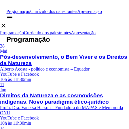
Programação
Currículo dos palestrantes
Apresentação
menu
close
Programação
Currículo dos palestrantes
Apresentação
Programação
28
Mai
Pós-desenvolvimento, o Bem Viver e os Direitos
da Natureza
Alberto Acosta - político e economista – Equador
YouTube e Facebook
10h às 11h30min
11
Jun
Direitos da Natureza e as cosmovisões
indígenas. Novo paradigma ético-jurídico
Profa. Dra. Vanessa Hasson – Fundadora do MAPAS e Membro da
ONU
YouTube e Facebook
10h às 11h30min
24