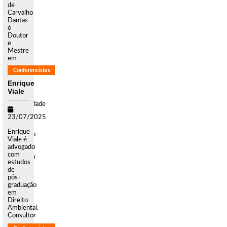
de
Carvalho
Dantas
é
Doutor
e
Mestre
em
Direito
Conferencistas
das
Relações
Enrique
Sociais
Viale
pela
Universidade
Federal
23/07/2025
do
Paraná.
Enrique
Graduado
Viale é
em
advogado
Direito.
com
Professor
estudos
Titula
de
[...]
pós-
graduação
em
Direito
Ambiental.
Consultor
e