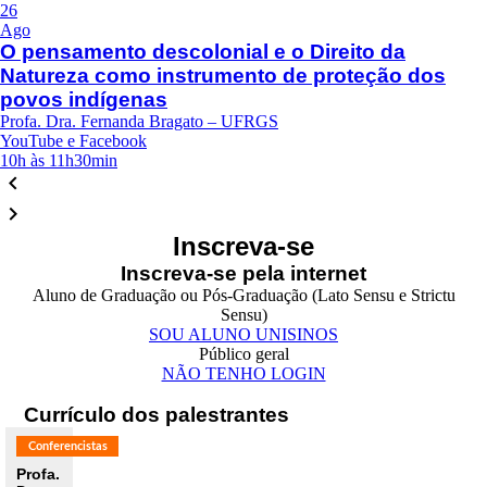
26
Ago
O pensamento descolonial e o Direito da
Natureza como instrumento de proteção dos
povos indígenas
Profa. Dra. Fernanda Bragato – UFRGS
YouTube e Facebook
10h às 11h30min
keyboard_arrow_left
keyboard_arrow_right
Inscreva-se
Inscreva-se pela internet
Aluno de Graduação ou Pós-Graduação (Lato Sensu e Strictu
Sensu)
SOU ALUNO UNISINOS
Público geral
NÃO TENHO LOGIN
Currículo dos palestrantes
Conferencistas
Profa.