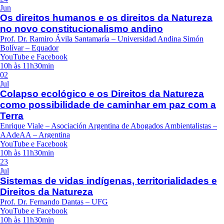
Jun
Os direitos humanos e os direitos da Natureza
no novo constitucionalismo andino
Prof. Dr. Ramiro Ávila Santamaría – Universidad Andina Simón
Bolívar – Equador
YouTube e Facebook
10h às 11h30min
02
Jul
Colapso ecológico e os Direitos da Natureza
como possibilidade de caminhar em paz com a
Terra
Enrique Viale – Asociación Argentina de Abogados Ambientalistas –
AAdeAA – Argentina
YouTube e Facebook
10h às 11h30min
23
Jul
Sistemas de vidas indígenas, territorialidades e
Direitos da Natureza
Prof. Dr. Fernando Dantas – UFG
YouTube e Facebook
10h às 11h30min