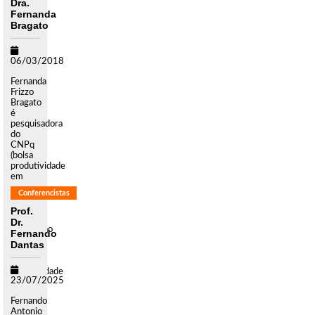
Dra.
Fernanda
Bragato
06/03/2018
Fernanda
Frizzo
Bragato
é
pesquisadora
do
CNPq
(bolsa
produtividade
em
pesquisa
Conferencistas
nível
2).
Prof.
Possui
Dr.
Graduação
Fernando
em
Dantas
Direito
pela
Universidade
23/07/2025
Federal
do Rio
Fernando
Grande
Antonio
do [...]