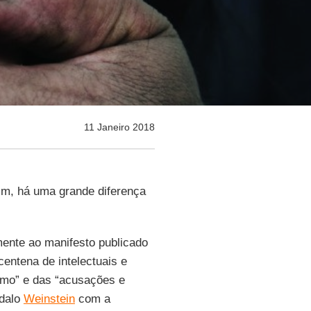
11 Janeiro 2018
im, há uma grande diferença
nte ao manifesto publicado
entena de intelectuais e
ismo” e das “acusações e
ndalo
Weinstein
com a