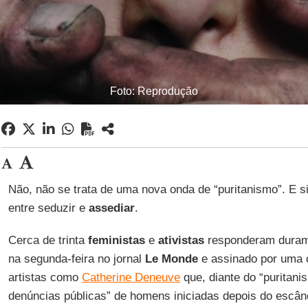
Foto: Reprodução
Não, não se trata de uma nova onda de “puritanismo”. E s
entre seduzir e
assediar
.
Cerca de trinta
feministas
e
ativistas
responderam durame
na segunda-feira no jornal
Le Monde
e assinado por uma c
artistas como
Catherine Deneuve
que, diante do “puritan
denúncias públicas” de homens iniciadas depois do escâ