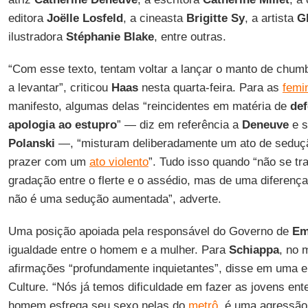
editora
Joëlle Losfeld
, a cineasta
Brigitte Sy
, a artista
G
ilustradora
Stéphanie Blake
, entre outras.
“Com esse texto, tentam voltar a lançar o manto de chu
a levantar”, criticou
Haas
nesta quarta-feira. Para as
femi
manifesto, algumas delas “reincidentes em matéria de
def
apologia ao estupro
” — diz em referência a
Deneuve
e s
Polanski
—, “misturam deliberadamente um ato de seduçã
prazer com um
ato violento
”. Tudo isso quando “não se tr
gradação entre o flerte e o assédio, mas de uma diferença
não é uma sedução aumentada”, adverte.
Uma posição apoiada pela responsável do Governo de
Em
igualdade entre o homem e a mulher. Para
Schiappa
, no 
afirmações “profundamente inquietantes”, disse em uma en
Culture. “Nós já temos dificuldade em fazer as jovens e
homem esfrega seu sexo nelas do
metrô
, é uma agressão