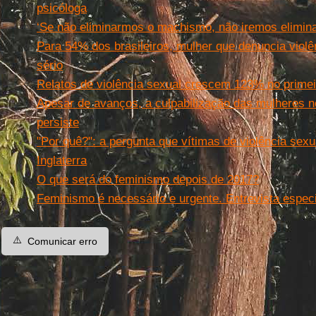
psicóloga
‘Se não eliminarmos o machismo, não iremos elimina
Para 54% dos brasileiros, mulher que denuncia violê
sério
Relatos de violência sexual crescem 123% no prime
Apesar de avanços, a culpabilização das mulheres n
persiste
"Por quê?": a pergunta que vítimas de violência sex
Inglaterra
O que será do feminismo depois de 2017?
Feminismo é necessário e urgente. Entrevista espec
⚠️
Comunicar erro