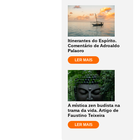
Itinerantes do Espírito.
Comentário de Adroaldo
Palaoro
LER MAIS
A mística zen budista na
trama da vida. Artigo de
Faustino Teixeira
LER MAIS