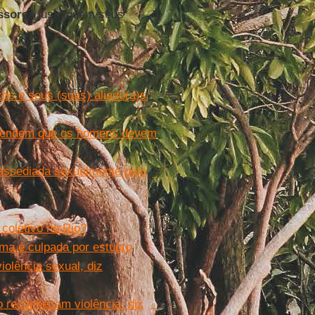
ssores
justifiquem seus
os e seus (suas) aliado(a)s
defendem que os homens devem
assediada sexualmente pelo
 coletivo no Rio?
ma é culpada por estupro
iolência sexual, diz
o reconheçam violência, diz