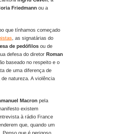
loria Friedmann
ou a
mbo que tínhamos começado
nistas
, as signatárias do
esa de pedófilos
ou de
ua defesa do diretor
Roman
o baseado no respeito e o
ata de uma diferença de
 de natureza. A violência
manuel Macron
pela
manifesto existem
trevista à rádio France
ntenderem que, quando um
. Penso que é perigoso