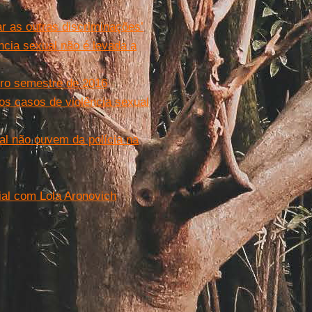
r as outras discriminações’
ncia sexual não é levada a
iro semestre de 2016
os casos de violência sexual
ual não ouvem da polícia na
ial com Lola Aronovich