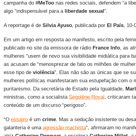
campanha do
#MeToo
nas redes sociais, defendem “a li
algo “indispensável para a
liberdade sexual
”.
A reportage é de
Silvia Ayuso
, publicada por
El País
, 10-
Em um artigo em resposta ao manifesto, escrito pela femi
publicado no site da emissora de rádio
France Info
, as a
mulheres “usem de novo sua visibilidade midiática para b
as acusam de “menosprezar de fato os milhões de mulher
esse tipo de
violência
”. Elas não são as únicas que se 
mulheres políticas manifestaram sua estupefação com o m
puritanismo. Da secretária de Estado pela Igualdade,
Mar
ministras, como a socialista
Segolène Royal
, criticaram 
conteúdo de um discurso “perigoso”.
“O
estupro
é um
crime
. Mas a sedução insistente ou desa
galanteria é uma
agressão machista
”, afirmaram no mani
atriz
Catherine Deneuve
, a escritora
Catherine Millet
, a