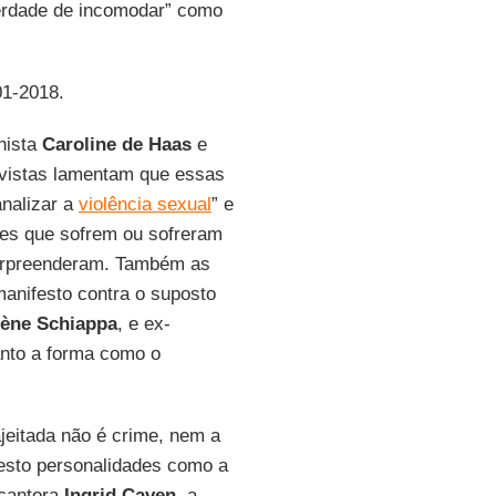
berdade de incomodar” como
01-2018.
nista
Caroline de Haas
e
tivistas lamentam que essas
analizar a
violência sexual
” e
es que sofrem ou sofreram
surpreenderam. Também as
anifesto contra o suposto
lène Schiappa
, e ex-
tanto a forma como o
jeitada não é crime, nem a
festo personalidades como a
 cantora
Ingrid Caven
, a