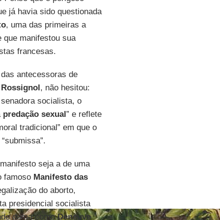
ue já havia sido questionada
to
, uma das primeiras a
 que manifestou sua
istas francesas.
 das antecessoras de
 Rossignol
, não hesitou:
 senadora socialista, o
a
predação sexual
” e reflete
oral tradicional” em que o
 “submissa”.
manifesto seja a de uma
do famoso
Manifesto das
egalização do aborto,
 presidencial socialista
ande dama como
Deneuve