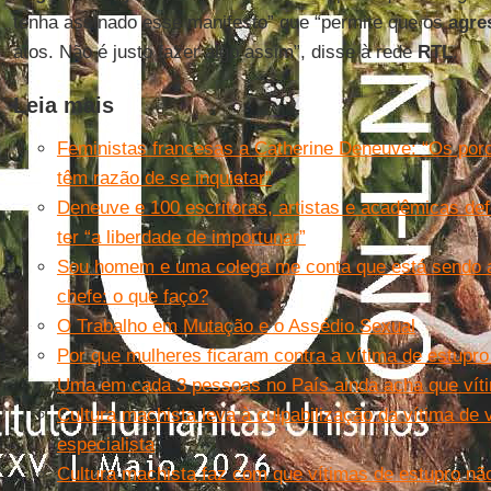
tenha assinado esse manifesto” que “permite que os
agre
atos. Não é justo fazer algo assim”, disse à rede
RTL
.
Leia mais
Feministas francesas a Catherine Deneuve: “Os porc
têm razão de se inquietar”
Deneuve e 100 escritoras, artistas e acadêmicas 
ter “a liberdade de importunar”
Sou homem e uma colega me conta que está sendo 
chefe: o que faço?
O Trabalho em Mutação e o Assédio Sexual
Por que mulheres ficaram contra a vítima de estupro
Uma em cada 3 pessoas no País ainda acha que víti
Cultura machista leva à culpabilização da vítima de v
especialista
Cultura machista faz com que vítimas de estupro nã