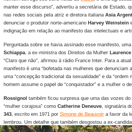
manter esse discurso”, advertiu a secretária de Estado, q
nas redes sociais pela atriz e diretora italiana
Asia Argen
denunciar o produtor norte-americano
Harvey Weinstein
e
indignação em relação ao manifesto das intelectuais e art
Perguntada sobre se havia assinado esse manifesto, uma
Schiappa
, a ex-ministra dos Direitos da Mulher
Laurence
“Claro que não”, afirmou à rádio France Inter. Para a atual
manifesto é uma “bofetada nas mulheres que denunciam 
uma “concepção tradicional da sexualidade” e da “ordem m
homem assume o papel de “conquistador” e a mulher o de
Rossignol
também ficou surpresa que uma das vozes do 
“mulher corajosa” como
Catherine Deneuve
, signatária 
343
, escrito em 1971 por
Simone de Beauvoir
a favor da l
lembrou. Um detalhe que também desgostou a ex-candidata
Ségolène Royal
, que considerou “uma pena que uma gr