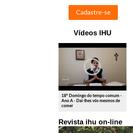
Vídeos IHU
play_circle_outline
18º Domingo do tempo comum -
Ano A - Dai-lhes vós mesmos de
comer
Revista ihu on-line