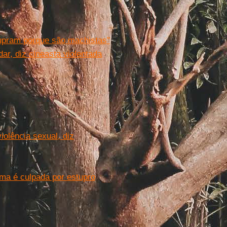
upram porque são machistas"
ar, diz cineasta violentada
iolência sexual, diz
ma é culpada por estupro