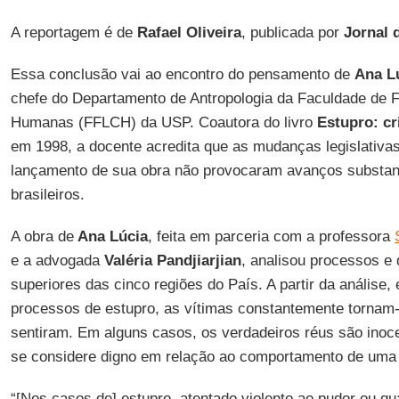
A reportagem é de
Rafael Oliveira
, publicada por
Jornal 
Essa conclusão vai ao encontro do pensamento de
Ana L
chefe do Departamento de Antropologia da Faculdade de Fi
Humanas (FFLCH) da USP. Coautora do livro
Estupro: cr
em 1998, a docente acredita que as mudanças legislativa
lançamento de sua obra não provocaram avanços substan
brasileiros.
A obra de
Ana Lúcia
, feita em parceria com a professora
e a advogada
Valéria Pandjiarjian
, analisou processos e 
superiores das cinco regiões do País. A partir da análise,
processos de estupro, as vítimas constantemente tornam-
sentiram. Em alguns casos, os verdadeiros réus são ino
se considere digno em relação ao comportamento de uma 
“[Nos casos de] estupro, atentado violento ao pudor ou qu