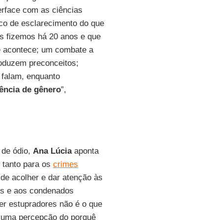
erface com as ciências
co de esclarecimento do que
s fizemos há 20 anos e que
e acontece; um combate a
oduzem preconceitos;
 falam, enquanto
ência de gênero
”,
 de ódio,
Ana Lúcia
aponta
 tanto para os
crimes
 de acolher e dar atenção às
os e aos condenados
er estupradores não é o que
, uma percepção do porquê