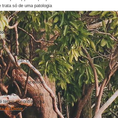
trata só de uma patologia
alhado, com todos que fazem
tore
participará da mesa
 criminóloga e professora de
UFSC). A palestra faz parte
tro de Pesquisa e Extensão
(FD) da USP. O evento será
, 95, e tem inscrições
screver e consultar mais
 do evento no Facebook.
Penal e Criminologia da
é tentar encontrar uma
ta de Dieter
à repórter