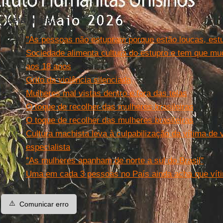
Leia mais...
"As pessoas não estupram porque estão loucas, est
Sociedade alimenta cultura do estupro e tem que mud
aos 18 anos
Grito da violência silenciada
Mulheres mal vistas dentro e fora das telas
O toque de recolher das mulheres brasileiras
O toque de recolher das mulheres brasileiras
Cultura machista leva à culpabilização da vítima de v
especialista
"As mulheres apanham de norte a sul do Brasil"
Uma em cada 3 pessoas no País ainda acha que víti
⚠️
Comunicar erro