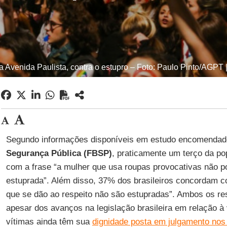
 Avenida Paulista, contra o estupro – Foto: Paulo Pinto/AGPT 
Segundo informações disponíveis em estudo encomendad
Segurança Pública (FBSP)
, praticamente um terço da po
com a frase “a mulher que usa roupas provocativas não p
estuprada”. Além disso, 37% dos brasileiros concordam 
que se dão ao respeito não são estupradas”. Ambos os r
apesar dos avanços na legislação brasileira em relação à
vítimas ainda têm sua
dignidade posta em julgamento nos