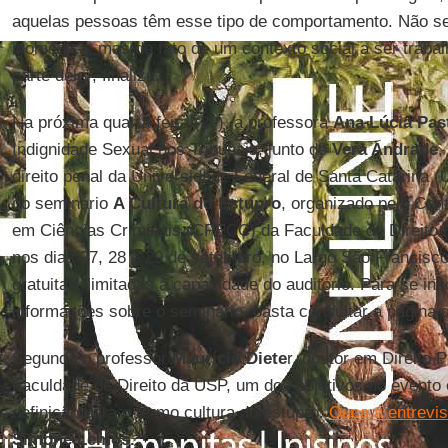
aquelas pessoas têm esse tipo de comportamento. Não se 
biomédica, mas de fato de um contexto social a ser trab
parte dele”, finaliza.
Na próxima quarta-feira (29), a professora
Ana Lúcia Pas
Indignidade Sexual nos Tribunais, junto de
Vera Andrade
,
direito penal da Universidade Federal de Santa Catarina (
do seminário
A Cultura do Estupro
, organizado pelo Cen
em Ciências Criminais (CPECC) da Faculdade de Direito 
nos dias 27, 28 e 29 de setembro, no Largo São Francisco
gratuitas, limitadas à capacidade do auditório. Para se in
informações sobre o seminário, basta consultar a página
Segundo o professor
Maurício Diete
r, doutor em Direito 
Faculdade de Direito da USP, um dos objetivos do evento 
definição para o termo cultura do estupro.
Ouça a entrevis
Simone Lemos.