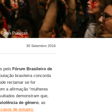
| Fotos Públicas
30 Setembro 2016
o pelo
Fórum Brasileiro de
pulação brasileira concorda
ode reclamar se for
com a afirmação “mulheres
esultados demonstram que,
violência de gênero
, as
 casos de estupro.