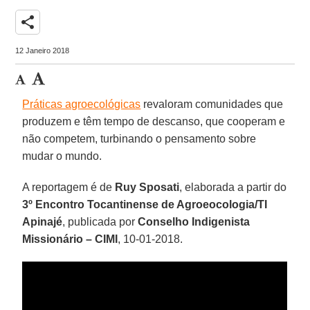
share
12 Janeiro 2018
Práticas agroecológicas
revaloram comunidades que
produzem e têm tempo de descanso, que cooperam e
não competem, turbinando o pensamento sobre
mudar o mundo.
A reportagem é de
Ruy Sposati
, elaborada a partir do
3º Encontro Tocantinense de Agroeocologia/TI
Apinajé
, publicada por
Conselho Indigenista
Missionário – CIMI
, 10-01-2018.