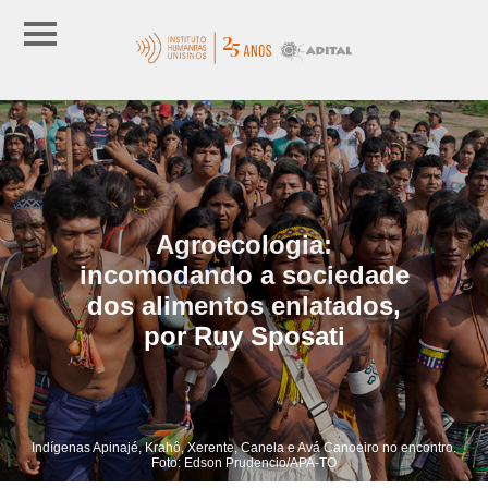
Agroecologia:
incomodando a sociedade
dos alimentos enlatados,
por Ruy Sposati
Indígenas Apinajé, Krahô, Xerente, Canela e Avá Canoeiro no encontro.
Foto: Edson Prudencio/APA-TO