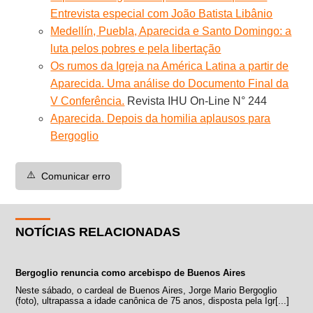
Entrevista especial com João Batista Libânio
Medellín, Puebla, Aparecida e Santo Domingo: a
luta pelos pobres e pela libertação
Os rumos da Igreja na América Latina a partir de
Aparecida. Uma análise do Documento Final da
V Conferência.
Revista IHU On-Line N° 244
Aparecida. Depois da homilia aplausos para
Bergoglio
⚠️
Comunicar erro
NOTÍCIAS RELACIONADAS
Bergoglio renuncia como arcebispo de Buenos Aires
Neste sábado, o cardeal de Buenos Aires, Jorge Mario Bergoglio
(foto), ultrapassa a idade canônica de 75 anos, disposta pela Igr[...]