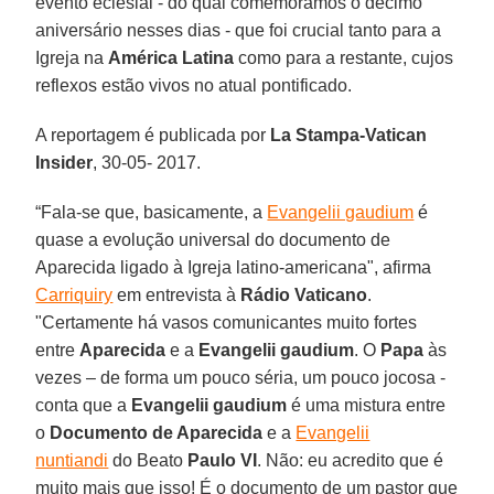
evento eclesial - do qual comemoramos o décimo
aniversário nesses dias - que foi crucial tanto para a
Igreja na
América Latina
como para a restante, cujos
reflexos estão vivos no atual pontificado.
A reportagem é publicada por
La Stampa-Vatican
Insider
, 30-05- 2017.
“Fala-se que, basicamente, a
Evangelii gaudium
é
quase a evolução universal do documento de
Aparecida ligado à Igreja latino-americana", afirma
Carriquiry
em entrevista à
Rádio Vaticano
.
"Certamente há vasos comunicantes muito fortes
entre
Aparecida
e a
Evangelii gaudium
. O
Papa
às
vezes – de forma um pouco séria, um pouco jocosa -
conta que a
Evangelii gaudium
é uma mistura entre
o
Documento de Aparecida
e a
Evangelii
nuntiandi
do Beato
Paulo VI
. Não: eu acredito que é
muito mais que isso! É o documento de um pastor que