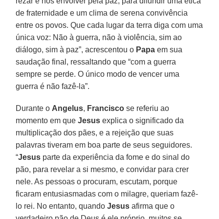
rezar e nos envolver pela paz, para difundir uma ética
de fraternidade e um clima de serena convivência
entre os povos. Que cada lugar da terra diga com uma
única voz: Não à guerra, não à violência, sim ao
diálogo, sim à paz”, acrescentou o
Papa
em sua
saudação final, ressaltando que “com a guerra
sempre se perde. O único modo de vencer uma
guerra é não fazê-la”.
Durante o
Angelus
,
Francisco
se referiu ao
momento em que
Jesus
explica o significado da
multiplicação dos pães, e a rejeição que suas
palavras tiveram em boa parte de seus seguidores.
“
Jesus
parte da experiência da fome e do sinal do
pão, para revelar a si mesmo, e convidar para crer
nele. As pessoas o procuram, escutam, porque
ficaram entusiasmadas com o milagre, queriam fazê-
lo rei. No entanto, quando
Jesus
afirma que o
verdadeiro pão de Deus é ele próprio, muitos se