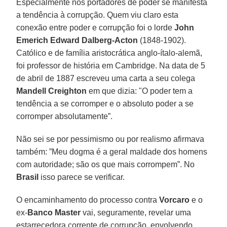
Especialmente nos portadores de poder se manifesta
a tendência à corrupção. Quem viu claro esta
conexão entre poder e corrupção foi o lorde
John
Emerich Edward Dalberg-Acton
(1848-1902).
Católico e de família aristocrática anglo-ítalo-alemã,
foi professor de história em Cambridge. Na data de 5
de abril de 1887 escreveu uma carta a seu colega
Mandell Creighton
em que dizia: "O poder tem a
tendência a se corromper e o absoluto poder a se
corromper absolutamente”.
Não sei se por pessimismo ou por realismo afirmava
também: ”Meu dogma é a geral maldade dos homens
com autoridade; são os que mais corrompem”. No
Brasil
isso parece se verificar.
O encaminhamento do processo contra
Vorcaro
e o
ex-
Banco Master
vai, seguramente, revelar uma
estarrecedora corrente de corrupção, envolvendo