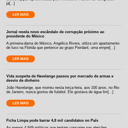
já[...]
LER MAIS
Jornal revela novo escândalo de corrupção próximo ao
presidente do México
A primeira-dama do México, Angélica Rivera, utiliza um apartamento
de luxo na Flórida que pertence ao grupo Pierdant, uma empre[...]
LER MAIS
Vida suspeita de Havelange passou por mercado de armas e
desvio de dinheiro
João Havelange, que morreu nesta terça-feira, aos 100 anos, no Rio
de Janeiro, nunca gostou de futebol. Ele gostava de água lim[...]
LER MAIS
Ficha Limpa pode barrar 4,8 mil candidatos no País
Ao menos 4.849 políticos que tentam concorrer nas eleições