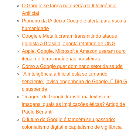
O Google se lança na guerra da Inteligência
Artificial
Pioneiro da IA deixa Google e alerta para risco à
humanidade
Google e Meta lucraram transmitindo ataque
golpista a Brasília, aponta relatório de ONG
Apple, Google, Microsoft e Amazon usaram ouro
ilegal de terras indígenas brasileiras
Como a Google quer dominar o setor da saúde
“A inteligência artificial está se tornando
senciente”, avisa engenheiro do Google. E Big G
o suspende
“Imagen” do Google transforma textos em
imagens: quais as implicações éticas? Artigo de
Paolo Benanti
O futuro do Google é também seu passado:
colonialismo digital e capitalismo de vigilância