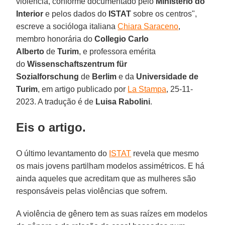
violência, conforme documentado pelo
Ministério do
Interior
e pelos dados do
ISTAT
sobre os centros",
escreve a socióloga italiana
Chiara Saraceno
,
membro honorária do
Collegio Carlo
Alberto
de
Turim
, e professora emérita
do
Wissenschaftszentrum für
Sozialforschung
de
Berlim
e da
Universidade de
Turim
, em artigo publicado por
La Stampa
, 25-11-
2023. A tradução é de
Luisa Rabolini
.
Eis o artigo.
O último levantamento do
ISTAT
revela que mesmo
os mais jovens partilham modelos assimétricos. E há
ainda aqueles que acreditam que as mulheres são
responsáveis ​​pelas violências que sofrem.
A violência de gênero tem as suas raízes em modelos