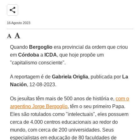
share
16 Agosto 2023
Quando
Bergoglio
era provincial da ordem que criou
em
Córdoba
a
ICDA
, que hoje propõe um
"capitalismo consciente".
A reportagem é de
Gabriela Origlia
, publicada por
La
Nación
, 12-08-2023.
Os jesuítas têm mais de 500 anos de história e,
com o
argentino Jorge Bergoglio
, têm o seu primeiro Papa.
Eles são rotulados como "intelectuais", eles possuem
cerca de 4.000 centros educacionais ao redor do
mundo, com cerca de 200 universidades. Seus
especialistas em educação de 80 faculdades de