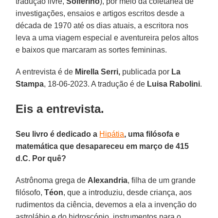
tradução livre,
Solferino
), por meio da coletânea de
investigações, ensaios e artigos escritos desde a
década de 1970 até os dias atuais, a escritora nos
leva a uma viagem especial e aventureira pelos altos
e baixos que marcaram as sortes femininas.
A entrevista é de
Mirella Serri,
publicada por
La
Stampa
, 18-06-2023. A tradução é de
Luisa Rabolini
.
Eis a entrevista.
Seu livro é dedicado a
Hipátia
, uma filósofa e
matemática que desapareceu em março de 415
d.C. Por quê?
Astrônoma grega de
Alexandria
, filha de um grande
filósofo,
Téon
, que a introduziu, desde criança, aos
rudimentos da ciência, devemos a ela a invenção do
astrolábio e do hidroscópio, instrumentos para o