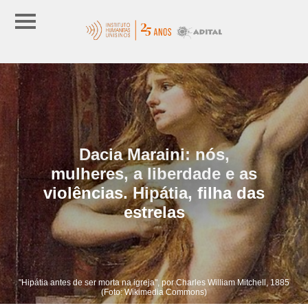
Dacia Maraini: nós,
mulheres, a liberdade e as
violências. Hipátia, filha das
estrelas
"Hipátia antes de ser morta na igreja", por Charles William Mitchell, 1885
(Foto: Wikimedia Commons)