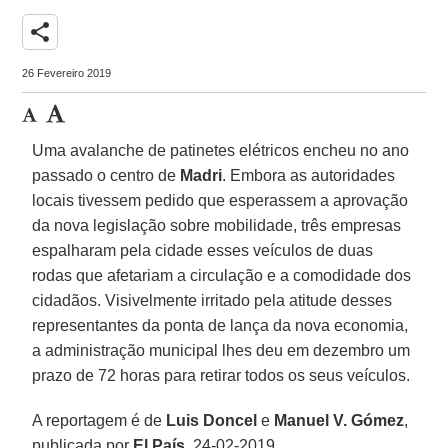
share
26 Fevereiro 2019
Uma avalanche de patinetes elétricos encheu no ano
passado o centro de
Madri
. Embora as autoridades
locais tivessem pedido que esperassem a aprovação
da nova legislação sobre mobilidade, três empresas
espalharam pela cidade esses veículos de duas
rodas que afetariam a circulação e a comodidade dos
cidadãos. Visivelmente irritado pela atitude desses
representantes da ponta de lança da nova economia,
a administração municipal lhes deu em dezembro um
prazo de 72 horas para retirar todos os seus veículos.
A reportagem é de
Luis Doncel
e
Manuel V. Gómez
,
publicada por
El País
, 24-02-2019.