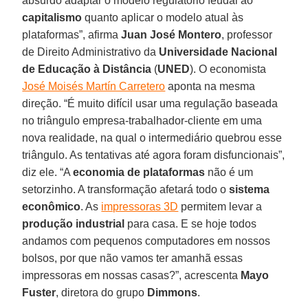
absurdo adaptar o modelo regulatório feudal ao
capitalismo
quanto aplicar o modelo atual às
plataformas”, afirma
Juan José Montero
, professor
de Direito Administrativo da
Universidade Nacional
de Educação à Distância
(
UNED
). O economista
José Moisés Martín Carretero
aponta na mesma
direção. “É muito difícil usar uma regulação baseada
no triângulo empresa-trabalhador-cliente em uma
nova realidade, na qual o intermediário quebrou esse
triângulo. As tentativas até agora foram disfuncionais”,
diz ele. “A
economia de plataformas
não é um
setorzinho. A transformação afetará todo o
sistema
econômico
. As
impressoras 3D
permitem levar a
produção industrial
para casa. E se hoje todos
andamos com pequenos computadores em nossos
bolsos, por que não vamos ter amanhã essas
impressoras em nossas casas?”, acrescenta
Mayo
Fuster
, diretora do grupo
Dimmons
.