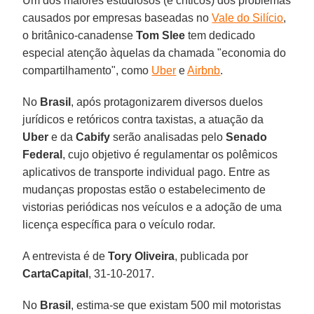
Um dos maiores estudiosos (e críticos) dos problemas
causados por empresas baseadas no
Vale do Silício
,
o britânico-canadense
Tom Slee
tem dedicado
especial atenção àquelas da chamada "economia do
compartilhamento", como
Uber
e
Airbnb
.
No
Brasil
, após protagonizarem diversos duelos
jurídicos e retóricos contra taxistas, a atuação da
Uber
e da
Cabify
serão analisadas pelo
Senado
Federal
, cujo objetivo é regulamentar os polêmicos
aplicativos de transporte individual pago. Entre as
mudanças propostas estão o estabelecimento de
vistorias periódicas nos veículos e a adoção de uma
licença específica para o veículo rodar.
A entrevista é de
Tory Oliveira
, publicada por
CartaCapital
, 31-10-2017.
No
Brasil
, estima-se que existam 500 mil motoristas