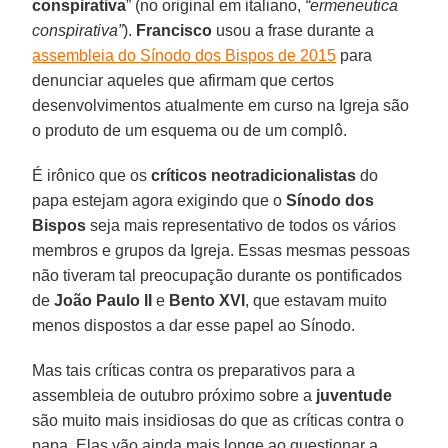
conspirativa
” (no original em italiano,
“ermeneutica
conspirativa”
).
Francisco
usou a frase durante a
assembleia do Sínodo dos Bispos de 2015
para
denunciar aqueles que afirmam que certos
desenvolvimentos atualmente em curso na Igreja são
o produto de um esquema ou de um complô.
É irônico que os
críticos neotradicionalistas
do
papa estejam agora exigindo que o
Sínodo dos
Bispos
seja mais representativo de todos os vários
membros e grupos da Igreja. Essas mesmas pessoas
não tiveram tal preocupação durante os pontificados
de
João Paulo II
e
Bento XVI
, que estavam muito
menos dispostos a dar esse papel ao Sínodo.
Mas tais críticas contra os preparativos para a
assembleia de outubro próximo sobre a
juventude
são muito mais insidiosas do que as críticas contra o
papa. Elas vão ainda mais longe ao questionar a