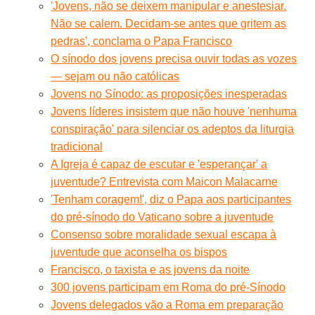
'Jovens, não se deixem manipular e anestesiar.
Não se calem. Decidam-se antes que gritem as
pedras', conclama o Papa Francisco
O sínodo dos jovens precisa ouvir todas as vozes
— sejam ou não católicas
Jovens no Sínodo: as proposições inesperadas
Jovens líderes insistem que não houve 'nenhuma
conspiração' para silenciar os adeptos da liturgia
tradicional
A Igreja é capaz de escutar e 'esperançar' a
juventude? Entrevista com Maicon Malacarne
'Tenham coragem!', diz o Papa aos participantes
do pré-sínodo do Vaticano sobre a juventude
Consenso sobre moralidade sexual escapa à
juventude que aconselha os bispos
Francisco, o taxista e as jovens da noite
300 jovens participam em Roma do pré-Sínodo
Jovens delegados vão a Roma em preparação