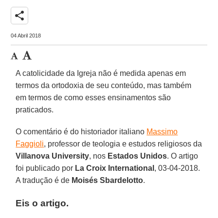
share
04 Abril 2018
A catolicidade da Igreja não é medida apenas em
termos da ortodoxia de seu conteúdo, mas também
em termos de como esses ensinamentos são
praticados.
O comentário é do historiador italiano
Massimo
Faggioli
, professor de teologia e estudos religiosos da
Villanova University
, nos
Estados Unidos
. O artigo
foi publicado por
La Croix International
, 03-04-2018.
A tradução é de
Moisés Sbardelotto
.
Eis o artigo.