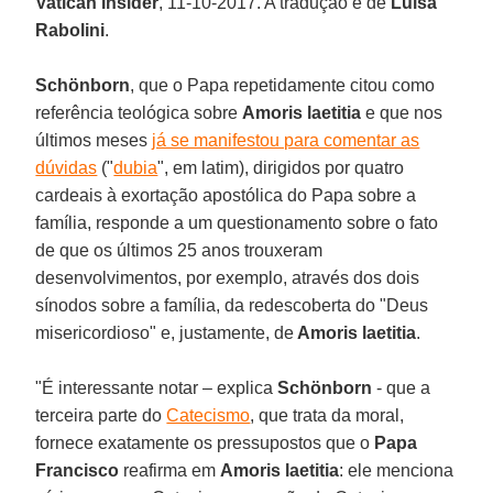
Vatican Insider
, 11-10-2017. A tradução é de
Luisa
Rabolini
.
Schönborn
, que o Papa repetidamente citou como
referência teológica sobre
Amoris laetitia
e que nos
últimos meses
já se manifestou para comentar as
dúvidas
("
dubia
", em latim), dirigidos por quatro
cardeais à exortação apostólica do Papa sobre a
família, responde a um questionamento sobre o fato
de que os últimos 25 anos trouxeram
desenvolvimentos, por exemplo, através dos dois
sínodos sobre a família, da redescoberta do "Deus
misericordioso" e, justamente, de
Amoris laetitia
.
"É interessante notar – explica
Schönborn
- que a
terceira parte do
Catecismo
, que trata da moral,
fornece exatamente os pressupostos que o
Papa
Francisco
reafirma em
Amoris laetitia
: ele menciona