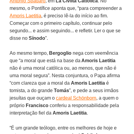
Antonio Spadaro
, em
La Civiltà Cattolica
. No
mesmo, o Pontífice aponta que, “para compreender a
Amoris Laetitia
, é preciso lê-la do início ao fim.
Começar com o primeiro capítulo, continuar pelo
segundo... e assim seguindo... e refletir. Ler o que se
disse no
Sínodo
”.
Ao mesmo tempo,
Bergoglio
nega com veemência
que “a moral que está na base da
Amoris Laetitia
não é uma moral católica ou, ao menos, que não é
uma moral segura”. Nesta conjuntura, o Papa afirma
“com clareza que a moral da
Amoris Laetitia
é
tomista, a do grande
Tomás
”, e pede a seus irmãos
jesuítas que ouçam o
cardeal Schönborn
, a quem o
próprio
Francisco
conferiu a responsabilidade pela
interpretação fiel da
Amoris Laetitia
.
“É um grande teólogo, entre os melhores de hoje e