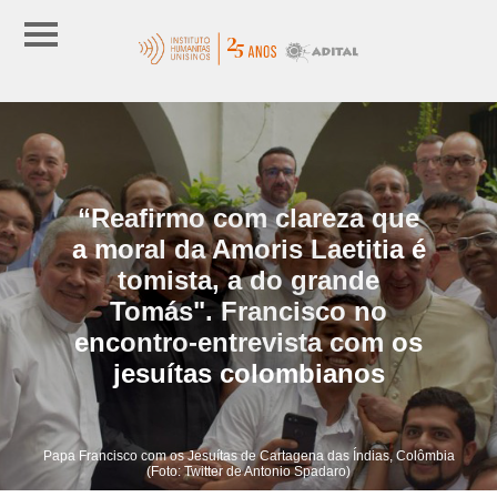
“Reafirmo com clareza que
a moral da Amoris Laetitia é
tomista, a do grande
Tomás". Francisco no
encontro-entrevista com os
jesuítas colombianos
Papa Francisco com os Jesuítas de Cartagena das Índias, Colômbia
(Foto: Twitter de Antonio Spadaro)