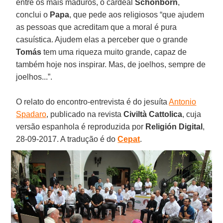
entre os mais maduros, o cardeal
Schönborn
,
conclui o
Papa
, que pede aos religiosos “que ajudem
as pessoas que acreditam que a moral é pura
casuística. Ajudem elas a perceber que o grande
Tomás
tem uma riqueza muito grande, capaz de
também hoje nos inspirar. Mas, de joelhos, sempre de
joelhos...”.
O relato do encontro-entrevista é do jesuíta
Antonio
Spadaro
, publicado na revista
Civiltà Cattolica
, cuja
versão espanhola é reproduzida por
Religión Digital
,
28-09-2017. A tradução é do
Cepat
.