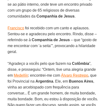
se ao pátio interno, onde teve um encontro privado
com um grupo de 65 religiosos de diversas
comunidades da
Companhia de Jesus
.
Francisco
foi recebido com um canto e aplausos.
Sentou-se e agradeceu pelo encontro. Rindo, disse –
referindo-se à
Companhia de Jesus
– que “gosto de
me encontrar com ‘a seita’”, provocando a hilaridade
geral.
“Agradeço a vocês pelo que fazem na
Colômbia
”,
disse, e prosseguiu: “Ontem, tive uma alegria grande
em
Medellín
: encontrei-me com
Álvaro Restrepo
, que
foi Provincial na
Argentina
. Ele, em
Buenos Aires
,
vinha ao arcebispado com frequência para
conversar... É um grande homem, de muita bondade,
muita bondade. Bom, eu estou à disposição de vocês.
Não quero fazer um discurso, sendo assim, se vocês