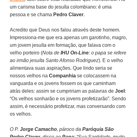
um carisma base do jesuíta colombiano: é uma
pessoa e se chama
Pedro Claver
.
Acredito que Deus nos falou através deste homem.
Impressiona-me que era apenas um garotinho, magro,
um jovem jesuíta em formação, que falava com o
velho porteiro (
Nota de
IHU On-Line
: o papa se refere
ao irmão jesuíta Santo Afonso Rodriguez
). E o velho
alimentava suas aspirações. Que lindo seria se
nossos velhos na
Companhia
se colocassem na
vanguarda e os jovens fossem os que caminham
atrás deles: assim se cumpririam as palavras de
Joel
:
“Os velhos sonharão e os jovens profetizarão”. Sendo
assim, é necessário profetizar, mas conversando com
os velhos.
O P.
Jorge Camacho
, pároco da
Paróquia São
Pedro Claver
, disse ao
Papa
: “Sua Santidade, muito