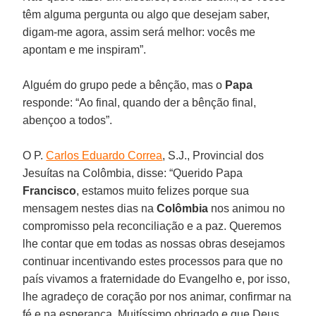
têm alguma pergunta ou algo que desejam saber,
digam-me agora, assim será melhor: vocês me
apontam e me inspiram”.
Alguém do grupo pede a bênção, mas o
Papa
responde: “Ao final, quando der a bênção final,
abençoo a todos”.
O P.
Carlos Eduardo Correa
, S.J., Provincial dos
Jesuítas na Colômbia, disse: “Querido Papa
Francisco
, estamos muito felizes porque sua
mensagem nestes dias na
Colômbia
nos animou no
compromisso pela reconciliação e a paz. Queremos
lhe contar que em todas as nossas obras desejamos
continuar incentivando estes processos para que no
país vivamos a fraternidade do Evangelho e, por isso,
lhe agradeço de coração por nos animar, confirmar na
fé e na esperança. Muitíssimo obrigado e que Deus