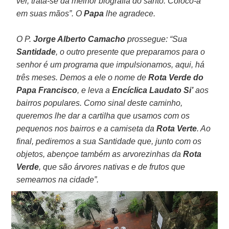
ver, trata-se da melhor biografia do santo. Coloco-a
em suas mãos”. O
Papa
lhe agradece.
O P.
Jorge Alberto Camacho
prossegue: “Sua
Santidade
, o outro presente que preparamos para o
senhor é um programa que impulsionamos, aqui, há
três meses. Demos a ele o nome de
Rota Verde do
Papa Francisco
, e leva a
Encíclica Laudato Si’
aos
bairros populares. Como sinal deste caminho,
queremos lhe dar a cartilha que usamos com os
pequenos nos bairros e a camiseta da
Rota Verte
. Ao
final, pediremos a sua Santidade que, junto com os
objetos, abençoe também as arvorezinhas da
Rota
Verde
, que são árvores nativas e de frutos que
semeamos na cidade”.