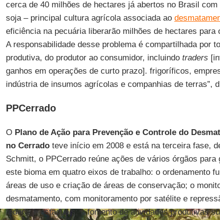
cerca de 40 milhões de hectares já abertos no Brasil com
soja – principal cultura agrícola associada ao
desmatamen
eficiência na pecuária liberarão milhões de hectares para o
A responsabilidade desse problema é compartilhada por t
produtiva, do produtor ao consumidor, incluindo
traders
[i
ganhos em operações de curto prazo]. frigoríficos, empres
indústria de insumos agrícolas e companhias de terras”, d
PPCerrado
O
Plano de Ação para Prevenção e Controle do Desm
no Cerrado
teve início em 2008 e está na terceira fase, 
Schmitt, o PPCerrado reúne ações de vários órgãos para g
este bioma em quatro eixos de trabalho: o ordenamento fu
áreas de uso e criação de áreas de conservação; o monit
desmatamento, com monitoramento por satélite e repressã
federal e estaduais; o fomento de atividades produtivas s