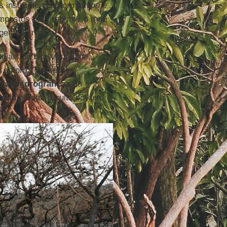
s instrumentos normativos e
mpostos para reprimir o mau
getação nativa.
iais de biodiversidade,
 e flora. Também no
cias hidrográficas
da
rata], o que resulta em um
e.