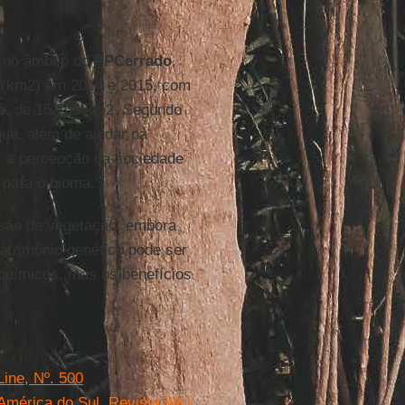
, no âmbito do
PPCerrado
,
 (km2) em 2014 e 2015, com
o
, de 15.700 km2. Segundo
ue, além de ajudar na
ar a percepção da sociedade
 para o bioma.
ssão de vegetação, embora
atrimônio genético pode ser
 químicos, mas os benefícios
Line, Nº. 500
 América do Sul. Revista IHU