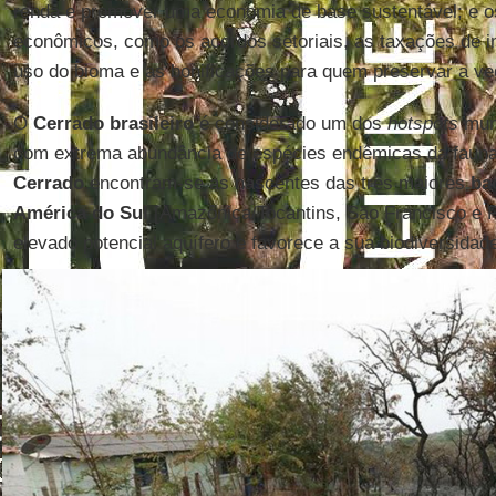
renda e promover uma economia de base sustentável; e o
econômicos, como os acordos setoriais, as taxações de i
uso do bioma e as bonificações para quem preservar a ve
O
Cerrado brasileiro
é considerado um dos
hotspots
mund
com extrema abundância de espécies endêmicas da fauna
Cerrado
encontram-se as nascentes das três maiores
ba
América do Sul
[Amazônica/Tocantins, São Francisco e P
elevado potencial aquífero e favorece a sua biodiversidad