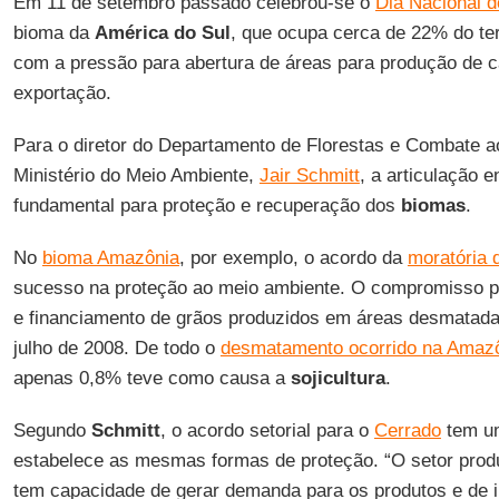
Em 11 de setembro passado celebrou-se o
Dia Nacional 
bioma da
América do Sul
, que ocupa cerca de 22% do ter
com a pressão para abertura de áreas para produção de c
exportação.
Para o diretor do Departamento de Florestas e Combate
Ministério do Meio Ambiente,
Jair Schmitt
, a articulação e
fundamental para proteção e recuperação dos
biomas
.
No
bioma Amazônia
, por exemplo, o acordo da
moratória 
sucesso na proteção ao meio ambiente. O compromisso pr
e financiamento de grãos produzidos em áreas desmatada
julho de 2008. De todo o
desmatamento ocorrido na Amaz
apenas 0,8% teve como causa a
sojicultura
.
Segundo
Schmitt
, o acordo setorial para o
Cerrado
tem um
estabelece as mesmas formas de proteção. “O setor prod
tem capacidade de gerar demanda para os produtos e de i