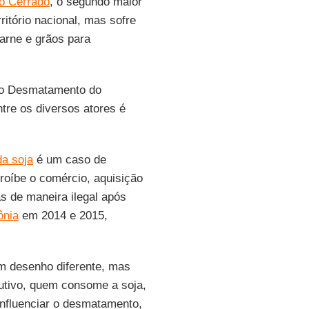
do Cerrado
, o segundo maior
ritório nacional, mas sofre
arne e grãos para
 ao Desmatamento do
ntre os diversos atores é
da soja
é um caso de
oíbe o comércio, aquisição
s de maneira ilegal após
ônia
em 2014 e 2015,
 desenho diferente, mas
utivo, quem consome a soja,
nfluenciar o desmatamento,