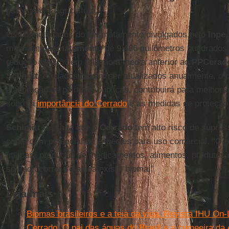
pastagens e agricultura.
Os últimos dados do desmatamento divulgados pelo
Inpe
mostram
desmatamento
de 9.486 quilômetros quadrados
redução de 37% em relação à média anterior ao
PPCerad
Schmitt
, os dados devem ser atualizados anualmente, o q
elaboração de políticas públicas, contribuirá para melhor
sobre a
importância do Cerrado
e as medidas de proteção
Schimitt
ressalta que o
Cerrado
tem alto risco de supre
conte com potencial de espécies para uso comercial. “O p
útil para produção de medicamentos, alimentos, produtos
só vão ocorrer se ainda existir bioma.”
Leia mais
Biomas brasileiros e a teia da vida. Revista IHU On-
Cerrado. O pai das águas do Brasil e a cumeeira da