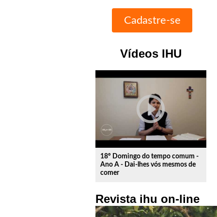
Vídeos IHU
play_circle_outline
18º Domingo do tempo comum -
Ano A - Dai-lhes vós mesmos de
comer
Revista ihu on-line