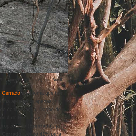
 Rodrigues Pozzebom / Agência Brasil
o
Cerrado
é o bioma que tem
bioma apresenta apenas
s de conservação. Dados de
cional de Pesquisas
gropecuária (
Embrapa
), já
o Cerrado
, sendo 41% para