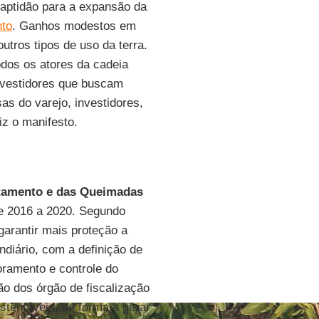
 aptidão para a expansão da
to
. Ganhos modestos em
utros tipos de uso da terra.
odos os atores da cadeia
nvestidores que buscam
as do varejo, investidores,
iz o manifesto.
atamento e das Queimadas
de 2016 a 2020. Segundo
arantir mais proteção a
ndiário, com a definição de
oramento e controle do
o dos órgão de fiscalização
ustentáveis, de forma a gerar