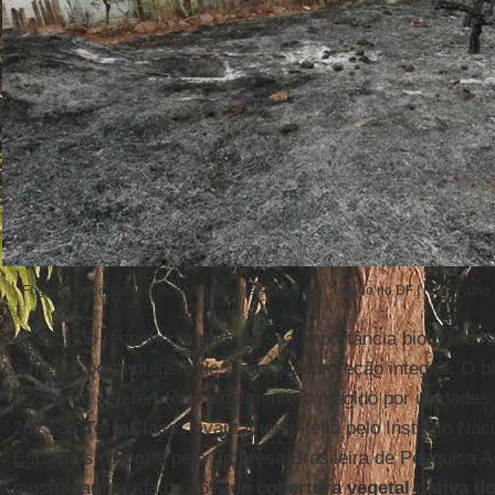
Fogo de queimadas e incêndios é ameaça para o Cerrado no DF | Foto: Fabio
Apesar do reconhecimento de sua importância biológica, 
a menor porcentagem de áreas sob proteção integral. O 
8,21% de seu território legalmente protegido por unidade
2013 do
TerraClass
, levantamento feito pelo Instituto Na
Espaciais (
Inpe
) e pela Empresa Brasileira de Pesquisa A
mostravam perda de 46% da
cobertura vegetal nativa d