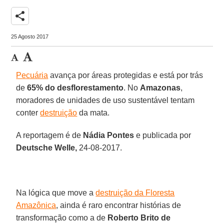
share
25 Agosto 2017
Pecuária
avança por áreas protegidas e está por trás
de
65% do desflorestamento
. No
Amazonas
,
moradores de unidades de uso sustentável tentam
conter
destruição
da mata.
A reportagem é de
Nádia Pontes
e publicada por
Deutsche Welle,
24-08-2017.
Na lógica que move a
destruição da Floresta
Amazônica
, ainda é raro encontrar histórias de
transformação como a de
Roberto Brito de