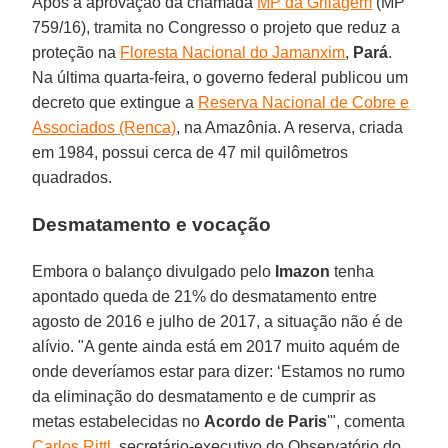
Após a aprovação da chamada
MP da Grilagem
(MP
759/16), tramita no Congresso o projeto que reduz a
proteção na
Floresta Nacional do Jamanxim
,
Pará
.
Na última quarta-feira, o governo federal publicou um
decreto que extingue a
Reserva Nacional de Cobre e
Associados (Renca)
, na Amazônia. A reserva, criada
em 1984, possui cerca de 47 mil quilômetros
quadrados.
Desmatamento e vocação
Embora o balanço divulgado pelo
Imazon
tenha
apontado queda de 21% do desmatamento entre
agosto de 2016 e julho de 2017, a situação não é de
alívio. "A gente ainda está em 2017 muito aquém de
onde deveríamos estar para dizer: ‘Estamos no rumo
da eliminação do desmatamento e de cumprir as
metas estabelecidas no
Acordo de Paris
'", comenta
Carlos Rittl
, secretário-executivo do Observatório do