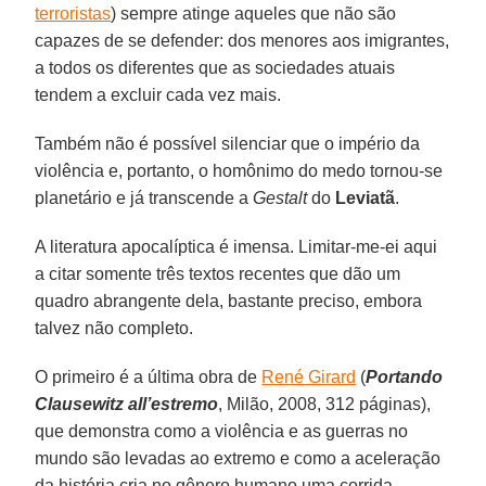
terroristas
) sempre atinge aqueles que não são
capazes de se defender: dos menores aos imigrantes,
a todos os diferentes que as sociedades atuais
tendem a excluir cada vez mais.
Também não é possível silenciar que o império da
violência e, portanto, o homônimo do medo tornou-se
planetário e já transcende a
Gestalt
do
Leviatã
.
A literatura apocalíptica é imensa. Limitar-me-ei aqui
a citar somente três textos recentes que dão um
quadro abrangente dela, bastante preciso, embora
talvez não completo.
O primeiro é a última obra de
René Girard
(
Portando
Clausewitz all’estremo
, Milão, 2008, 312 páginas),
que demonstra como a violência e as guerras no
mundo são levadas ao extremo e como a aceleração
da história cria no gênero humano uma corrida