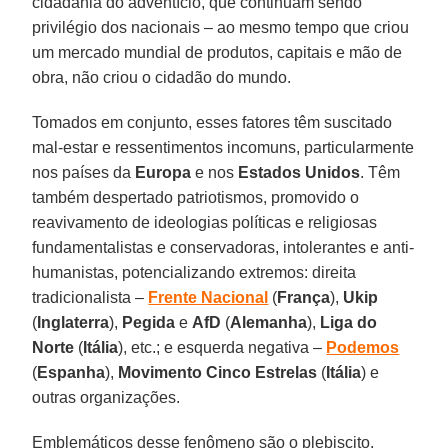
cidadania do adventício, que continuam sendo
privilégio dos nacionais – ao mesmo tempo que criou
um mercado mundial de produtos, capitais e mão de
obra, não criou o cidadão do mundo.
Tomados em conjunto, esses fatores têm suscitado
mal-estar e ressentimentos incomuns, particularmente
nos países da
Europa
e nos
Estados Unidos
. Têm
também despertado patriotismos, promovido o
reavivamento de ideologias políticas e religiosas
fundamentalistas e conservadoras, intolerantes e anti-
humanistas, potencializando extremos: direita
tradicionalista –
Frente Nacional
(
França
),
Ukip
(
Inglaterra
),
Pegida
e
AfD
(
Alemanha
),
Liga do
Norte
(
Itália
), etc.; e esquerda negativa –
Podemos
(
Espanha
),
Movimento Cinco Estrelas
(
Itália
) e
outras organizações.
Emblemáticos desse fenômeno são o plebiscito,