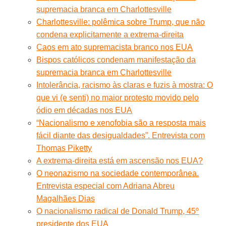
supremacia branca em Charlottesville
Charlottesville: polêmica sobre Trump, que não
condena explicitamente a extrema-direita
Caos em ato supremacista branco nos EUA
Bispos católicos condenam manifestação da
supremacia branca em Charlottesville
Intolerância, racismo às claras e fuzis à mostra: O
que vi (e senti) no maior protesto movido pelo
ódio em décadas nos EUA
“Nacionalismo e xenofobia são a resposta mais
fácil diante das desigualdades”. Entrevista com
Thomas Piketty
A extrema-direita está em ascensão nos EUA?
O neonazismo na sociedade contemporânea.
Entrevista especial com Adriana Abreu
Magalhães Dias
O nacionalismo radical de Donald Trump, 45º
presidente dos EUA