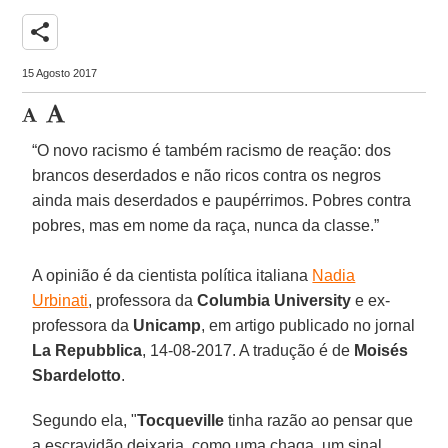
share
15 Agosto 2017
“O novo racismo é também racismo de reação: dos
brancos deserdados e não ricos contra os negros
ainda mais deserdados e paupérrimos. Pobres contra
pobres, mas em nome da raça, nunca da classe.”
A opinião é da cientista política italiana
Nadia
Urbinati
, professora da
Columbia University
e ex-
professora da
Unicamp
, em artigo publicado no jornal
La Repubblica
, 14-08-2017. A tradução é de
Moisés
Sbardelotto
.
Segundo ela, "
Tocqueville
tinha razão ao pensar que
a escravidão deixaria, como uma chaga, um sinal