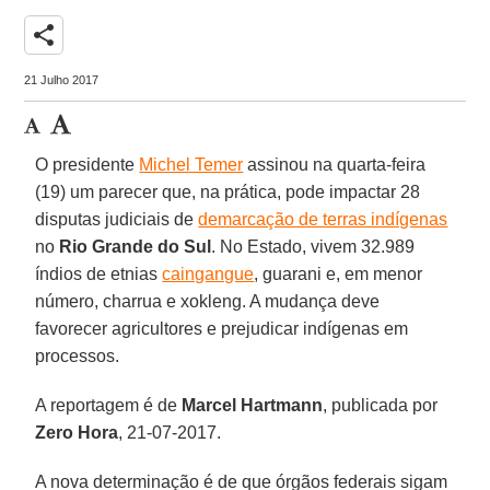
share
21 Julho 2017
O presidente
Michel Temer
assinou na quarta-feira
(19) um parecer que, na prática, pode impactar 28
disputas judiciais de
demarcação de terras indígenas
no
Rio Grande do Sul
. No Estado, vivem 32.989
índios de etnias
caingangue
, guarani e, em menor
número, charrua e xokleng. A mudança deve
favorecer agricultores e prejudicar indígenas em
processos.
A reportagem é de
Marcel Hartmann
, publicada por
Zero Hora
, 21-07-2017.
A nova determinação é de que órgãos federais sigam