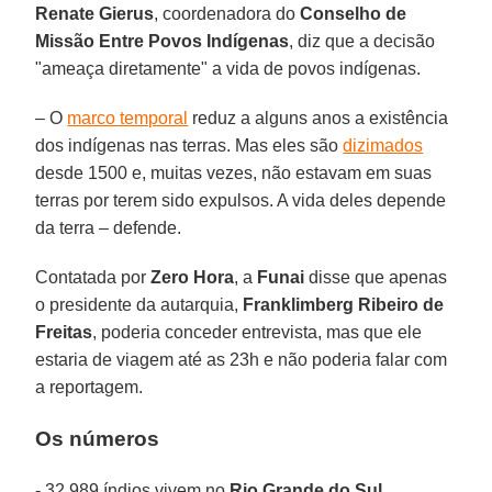
Renate Gierus
, coordenadora do
Conselho de
Missão Entre Povos Indígenas
, diz que a decisão
"ameaça diretamente" a vida de povos indígenas.
– O
marco temporal
reduz a alguns anos a existência
dos indígenas nas terras. Mas eles são
dizimados
desde 1500 e, muitas vezes, não estavam em suas
terras por terem sido expulsos. A vida deles depende
da terra – defende.
Contatada por
Zero Hora
, a
Funai
disse que apenas
o presidente da autarquia,
Franklimberg Ribeiro de
Freitas
, poderia conceder entrevista, mas que ele
estaria de viagem até as 23h e não poderia falar com
a reportagem.
Os números
- 32.989 índios vivem no
Rio Grande do Sul
,