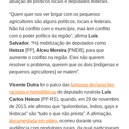
atuação de políticos locais e deputados federais.
“Quem quer nos ver brigar com os pequenos
agricultores são alguns políticos, locais e federais.
Não há conflito com o município, mas tem conflito
com o poder político da região”, afirma
Luís
Salvador
. “Há mobilização de deputados como
Heinze
[PP],
Alceu Moreira
[PMDB], para que
aumente o conflito na região. Eles não querem
resolver o problema, querem que os dois [indígenas e
pequenos agricultores] se matem”.
Vicente Dutra
foi o palco das
famosas declarações
racistas e homofóbicas
do deputado ruralista
Luís
Carlos Heinze
(PP-RS), quando, em 29 de novembro
de 2013, ele afirmou que “quilombolas, índios, gays e
lésbicas” são “tudo o que não presta”. A afirmação,
documentada em vídeo
, ocorreu durante uma
audiência com produtores rurais, da qual participaram