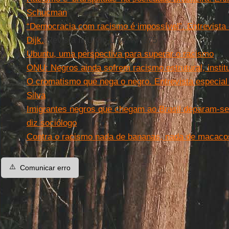
Schucman
“Democracia com racismo é impossível”. Entrevista 
Dijk.
Revista IHU On-Line, N° 275
Ubuntu, uma perspectiva para superar o racismo
ONU: Negros ainda sofrem racismo estrutural, institu
O cromatismo que nega o negro. Entrevista especia
Silva
Imigrantes negros que chegam ao Brasil deparam-se c
diz sociólogo
Contra o racismo nada de bananas, nada de macacos
⚠️
Comunicar erro