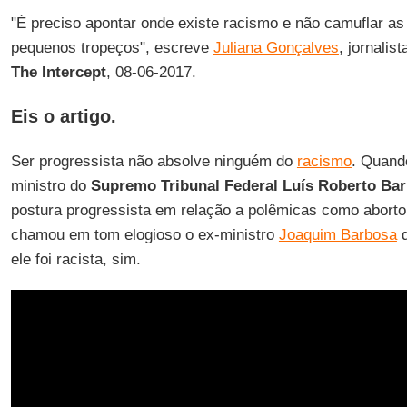
"É preciso apontar onde existe racismo e não camuflar as
pequenos tropeços", escreve
Juliana Gonçalves
, jornalis
The Intercept
, 08-06-2017.
Eis o artigo.
Ser progressista não absolve ninguém do
racismo
. Quando
ministro do
Supremo Tribunal Federal Luís Roberto Ba
postura progressista em relação a polêmicas como aborto
chamou em tom elogioso o ex-ministro
Joaquim Barbosa
d
ele foi racista, sim.