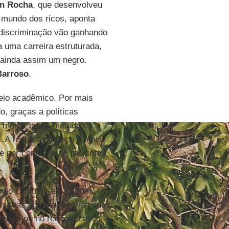
n Rocha
, que desenvolveu
 mundo dos ricos, aponta
discriminação vão ganhando
 uma carreira estruturada,
 ainda assim um negro.
Barroso
.
eio acadêmico. Por mais
, graças a políticas
o menor que a metade de
. A renda do branco é mais
te por conta desse racismo
não camuflar as atitudes
essoas que majoritariamente
rroso
ou no recente caso