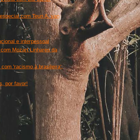
especial com Teun A. van
cional e interpessoal
l com Mozart Linhares da
om 'racismo à brasileira',
, por favor!