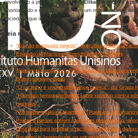
envolvendo a professora escritora
Elika Takimoto
e a pol
Apontar todo e qualquer racismo é um movimento necessá
sociedade que insiste em negá-lo.
Leia mais
“Eu não entrevisto negros”: executivo denuncia rac
Episódio de Racismo ocorrido em Porto Alegre
Os imigrantes e o racismo
Tolerância e políticas afirmativas são chave para e
Brasil, sugere estudo
“O racismo é uma problemática branca”, diz Grada 
“Há muito tempo alertamos sobre racismo contra nó
omissas”
"Vai trepar muito no quartinho": Paes e a desumaniz
Pretos e pardos sofrem mais com desemprego, apo
Uma data para lembrar o racismo como parte da exc
Racismo e ‘branquitude’ na sociedade brasileira. Ent