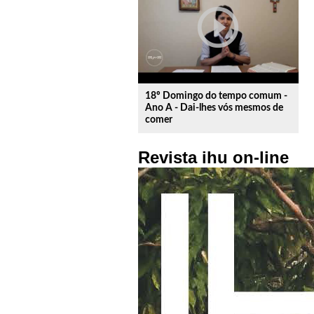
play_circle_outline
18º Domingo do tempo comum -
Ano A - Dai-lhes vós mesmos de
comer
Revista ihu on-line