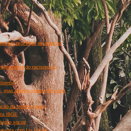
ítica de cotas no
Cefet.
rio para enfrentá-lo em uma
ismo em processo de seleção
nfrentamento do racismo no
Kilomba
s, mas universidades têm sido
ação da mulher negra
nta IBGE
lusão social
revista com Lia Vainer