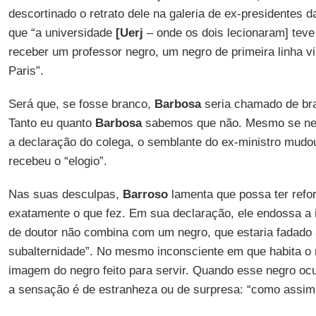
descortinado o retrato dele na galeria de ex-presidentes d
que “a universidade
[Uerj
– onde os dois lecionaram] teve
receber um professor negro, um negro de primeira linha v
Paris”.
Será que, se fosse branco,
Barbosa
seria chamado de bra
Tanto eu quanto
Barbosa
sabemos que não. Mesmo se nega
a declaração do colega, o semblante do ex-ministro mu
recebeu o “elogio”.
Nas suas desculpas,
Barroso
lamenta que possa ter refor
exatamente o que fez. Em sua declaração, ele endossa a i
de doutor não combina com um negro, que estaria fadado 
subalternidade”. No mesmo inconsciente em que habita o
imagem do negro feito para servir. Quando esse negro ocu
a sensação é de estranheza ou de surpresa: “como assi