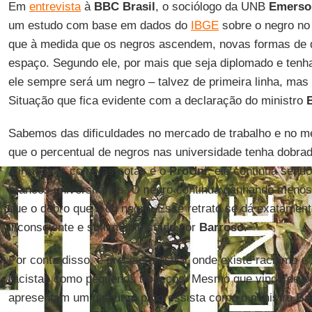
Em
entrevista
à
BBC Brasil
, o sociólogo da UNB
Emerso
um estudo com base em dados do
IBGE
sobre o negro no
que à medida que os negros ascendem, novas formas de 
espaço. Segundo ele, por mais que seja diplomado e tenha
ele sempre será um negro – talvez de primeira linha, mas
Situação que fica evidente com a declaração do ministro
Sabemos das dificuldades no mercado de trabalho e no m
que o percentual de negros nas universidade tenha dobrado
afirmativas como as cotas e o
ProUni
, ele continua send
brancos universitários. O negro continua ganhando menos
que o dobro que a do negro. Esse retrato se dá exatamen
inconsciente e sutil manifestado por
Barroso
.
Por conta disso, é preciso mostrar onde existe racismo e 
racistas como pequenos tropeços. Mesmo que vindo de p
apresentam um discurso progressista como o ministro
Ba