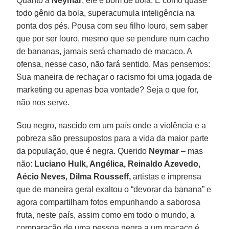
Quanto a
Neymar
, ele é bom de bola. E como quase
todo gênio da bola, superacumula inteligência na
ponta dos pés. Pousa com seu filho louro, sem saber
que por ser louro, mesmo que se pendure num cacho
de bananas, jamais será chamado de macaco. A
ofensa, nesse caso, não fará sentido. Mas pensemos:
Sua maneira de rechaçar o racismo foi uma jogada de
marketing ou apenas boa vontade? Seja o que for,
não nos serve.
Sou negro, nascido em um país onde a violência e a
pobreza são pressupostos para a vida da maior parte
da população, que é negra. Querido
Neymar
– mas
não:
Luciano Hulk, Angélica, Reinaldo Azevedo,
Aécio Neves, Dilma Rousseff,
artistas e imprensa
que de maneira geral exaltou o “devorar da banana” e
agora compartilham fotos empunhando a saborosa
fruta, neste país, assim como em todo o mundo, a
comparação de uma pessoa negra a um macaco é