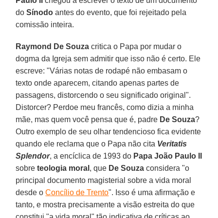
Paulo II
chegou a escrever o texto de um documento
do
Sínodo
antes do evento, que foi rejeitado pela
comissão inteira.
Raymond De Souza
critica o Papa por mudar o
dogma da Igreja sem admitir que isso não é certo. Ele
escreve: "Várias notas de rodapé não embasam o
texto onde aparecem, citando apenas partes de
passagens, distorcendo o seu significado original".
Distorcer? Perdoe meu francês, como dizia a minha
mãe, mas quem você pensa que é, padre
De Souza
?
Outro exemplo de seu olhar tendencioso fica evidente
quando ele reclama que o Papa não cita
Veritatis
Splendor
, a encíclica de 1993 do
Papa João Paulo II
sobre
teologia moral
, que
De Souza
considera "o
principal documento magisterial sobre a vida moral
desde o
Concílio de Trento
". Isso é uma afirmação e
tanto, e mostra precisamente a visão estreita do que
constitui "a vida moral" tão indicativa de críticas ao