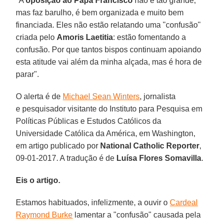
"A
oposição ao Papa Francisco
não é tão grande,
mas faz barulho, é bem organizada e muito bem
financiada. Eles não estão relatando uma "confusão"
criada pelo
Amoris Laetitia
: estão fomentando a
confusão. Por que tantos bispos continuam apoiando
esta atitude vai além da minha alçada, mas é hora de
parar".
O alerta é de
Michael Sean Winters
, jornalista
e pesquisador visitante do Instituto para Pesquisa em
Políticas Públicas e Estudos Católicos da
Universidade Católica da América, em Washington,
em artigo publicado por
National Catholic Reporter
,
09-01-2017. A tradução é de
Luísa Flores Somavilla
.
Eis o artigo.
Estamos habituados, infelizmente, a ouvir o
Cardeal
Raymond Burke
lamentar a "confusão" causada pela