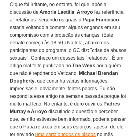
O que foi irritante, no entanto, foi que, após a
discussão de
Amoris Laetitia
,
Arroyo
fez referência
a "relatórios" segundo os quais o
Papa Francisco
estaria voltando a cometer alguns enganos em seu
compromisso com a proteção às crianças. (Este
debate começa às 18:50.) Na tela, abaixo dos
participantes do programa, o GC diz: "crise de abusos
sexuais". Conheço um desses tais "relatórios". É um
artigo mal feito publicado no
The Week
por alguém
que não é repórter do Vaticano,
Michael Brendan
Dougherty
, que continha várias informações
imprecisas e, obviamente, fontes pobres. Eu não
respondi a esse artigo na semana passada porque foi
muito mal feito. No entanto, é duro ouvir os
Padres
Murray e Arroyo
discutindo a questão e perceber
que, se não estivesse bem informado, poderia pensar
que o Papa relaxou em seus esforços, apesar de ele
ter enviado
uma carta a todos os bispos
no mês