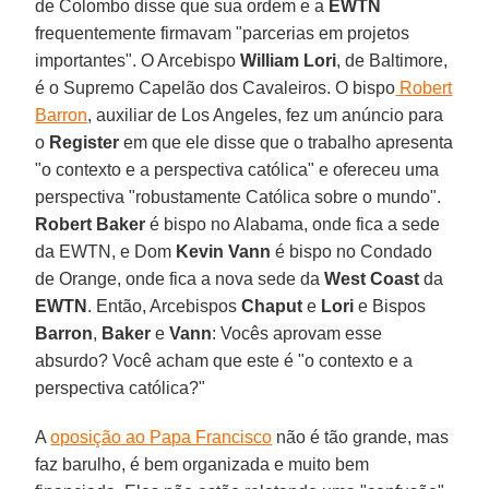
de Colombo disse que sua ordem e a
EWTN
frequentemente firmavam "parcerias em projetos
importantes". O Arcebispo
William Lori
, de Baltimore,
é o Supremo Capelão dos Cavaleiros. O bispo
Robert
Barron
, auxiliar de Los Angeles, fez um anúncio para
o
Register
em que ele disse que o trabalho apresenta
"o contexto e a perspectiva católica" e ofereceu uma
perspectiva "robustamente Católica sobre o mundo".
Robert Baker
é bispo no Alabama, onde fica a sede
da EWTN, e Dom
Kevin Vann
é bispo no Condado
de Orange, onde fica a nova sede da
West Coast
da
EWTN
. Então, Arcebispos
Chaput
e
Lori
e Bispos
Barron
,
Baker
e
Vann
: Vocês aprovam esse
absurdo? Você acham que este é "o contexto e a
perspectiva católica?"
A
oposição ao Papa Francisco
não é tão grande, mas
faz barulho, é bem organizada e muito bem