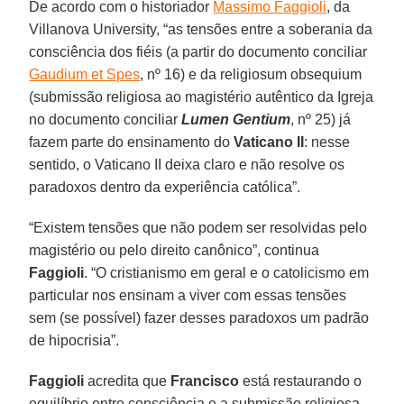
De acordo com o historiador
Massimo Faggioli
, da
Villanova University, “as tensões entre a soberania da
consciência dos fiéis (a partir do documento conciliar
Gaudium et Spes
, nº 16) e da religiosum obsequium
(submissão religiosa ao magistério autêntico da Igreja
no documento conciliar
Lumen Gentium
, nº 25) já
fazem parte do ensinamento do
Vaticano II
: nesse
sentido, o Vaticano II deixa claro e não resolve os
paradoxos dentro da experiência católica”.
“Existem tensões que não podem ser resolvidas pelo
magistério ou pelo direito canônico”, continua
Faggioli
. “O cristianismo em geral e o catolicismo em
particular nos ensinam a viver com essas tensões
sem (se possível) fazer desses paradoxos um padrão
de hipocrisia”.
Faggioli
acredita que
Francisco
está restaurando o
equilíbrio entre consciência e a submissão religiosa.