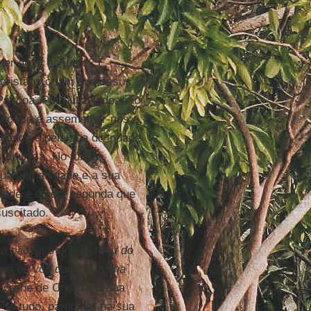
uer dizer ao justo? É
 cristãos criam que Jesus
Páscoa. Por outro lado, não
nçá-lo e assemelhar-nos a
lcança e pela sua divindade
 diviniza. No fundo,
sua humanidade e a sua
idade e é pela segunda que
suscitado.
 o pão vivo que desceu do
ue eu vou dar é a minha
 carne de Cristo é a sua
de tudo, participar na sua