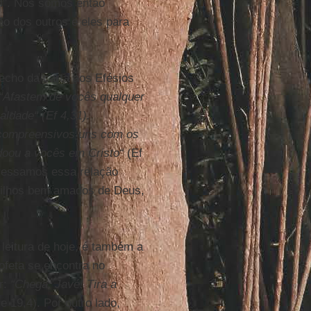
el”. Nós somos então
ão dos outros e eles para
echo da carta aos Efésios
“Afastem de vocês qualquer
aldade“ (Ef 4,31).
 compreensivos uns com os
oou a vocês em Cristo“
(Ef
pressamos essa relação
filhos bem amados de Deus,
 leitura de hoje, é também a
ofeta se encontra no
r:
“Chega, Javé! Tira a
e 19,4). Por outro lado,