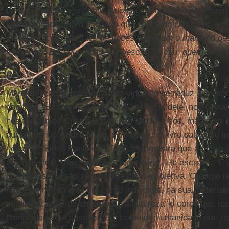
humanidade para assumir a nossa, compartilhando-a com 
sua divindade. Eis o pão vivo que desce do céu e que nos
mostrar o céu:
“Os pais de vocês comeram o maná no dese
morreram. Eis aqui o pão que desceu do céu: quem dele 
6,49-50).
Mas, atenção! Comer o pão da vida não se reduz a comer
domingo. É comer o Cristo, nos alimentar dele, nos deixar
nos tornarmos Cristo. E isso não se faz a sós, mas com 
quebequense
André Myre
, num pequeno livro saboroso in
nous?
(Éditions Paulines, 1991), nos mostra que a salvaç
ato individual, mas coletivo, comunitário. Ele escreve: “É p
que a ressurreição seja uma realidade coletiva. O corpo
não é primeiramente um corpo individual, na sua material
comunica, o corpo em relação à natureza, o corpo que re
humanidade e o cosmos. É o corpo da humanidade que res