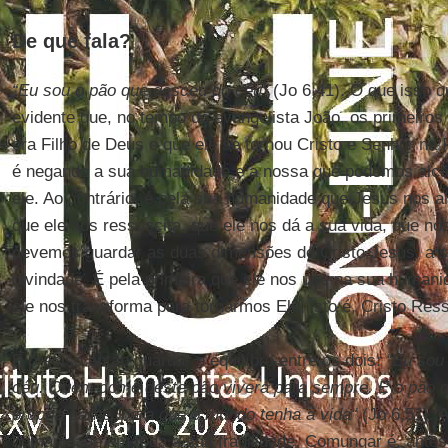
De que fala?
“Eu sou o pão que desceu do céu"
(Jo 6,41). O que isso q
evidente que, no tempo do evangelista João, os primeiros
era Filho de Deus e que ele se tornou Cristo e Senhor na 
é negando a sua humanidade e a nossa que podemos alca
ele. Ao contrário, é pela sua humanidade que Jesus nos a
que ele nos ressuscita, que ele nos dá a sua vida, que nos
devemos guardar as duas dimensões de Cristo Jesus: a 
divindade. É pela primeira que ele nos une na sua human
ele nos transforma para tornarmos Ele, isto é, Cristo Res
É preciso então guardar o equilíbro entre os dois:
“Eu sou
céu. Quem come deste pão viverá para sempre. E o pão q
própria carne, para que o mundo tenha a vida“
(Jo 6,51). A
humanidade em toda a sua fragilidade. Comungar é, antes 