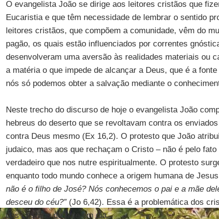
O evangelista João se dirige aos leitores cristãos que fiz
Eucaristia e que têm necessidade de lembrar o sentido pr
leitores cristãos, que compõem a comunidade, vêm do m
pagão, os quais estão influenciados por correntes gnóstic
desenvolveram uma aversão às realidades materiais ou c
a matéria o que impede de alcançar a Deus, que é a fonte 
nós só podemos obter a salvação mediante o conheciment
Neste trecho do discurso de hoje o evangelista João com
hebreus do deserto que se revoltavam contra os enviados
contra Deus mesmo (Ex 16,2). O protesto que João atribu
judaico, mas aos que rechaçam o Cristo – não é pelo fato
verdadeiro que nos nutre espiritualmente. O protesto surg
enquanto todo mundo conhece a origem humana de Jesus
não é o filho de José? Nós conhecemos o pai e a mãe del
desceu do céu?”
(Jo 6,42). Essa é a problemática dos cri
dos cristãos de hoje em dia.