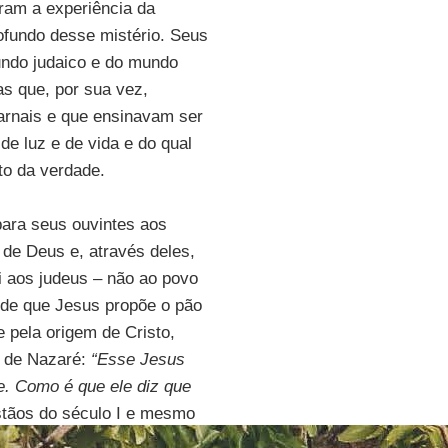
eram a experiência da
ofundo desse mistério. Seus
undo judaico e do mundo
as que, por sua vez,
arnais e que ensinavam ser
de luz e de vida e do qual
o da verdade.
para seus ouvintes aos
 de Deus e, através deles,
i aos judeus – não ao povo
 de que Jesus propõe o pão
e pela origem de Cristo,
 de Nazaré:
“Esse Jesus
e. Como é que ele diz que
stãos do século I e mesmo