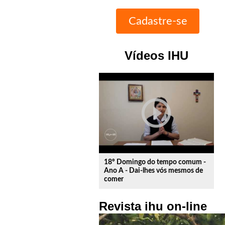
Vídeos IHU
play_circle_outline
18º Domingo do tempo comum -
Ano A - Dai-lhes vós mesmos de
comer
Revista ihu on-line