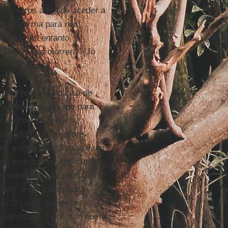
os outros a fim de aceder a
 transforma para nos
rto e, no entanto,
comer nunca morrerá"
(Jo
 uma hóstia na missa de
 transformar por ele para
os outros. O exegeta
titulado
Ciel! Où allons-
ão, a ressurreição não é um
or isso que é significativo
 ressuscitado que esperamos
idade; é um corpo que
za. O corpo resume a
suscitará. É por isso que a