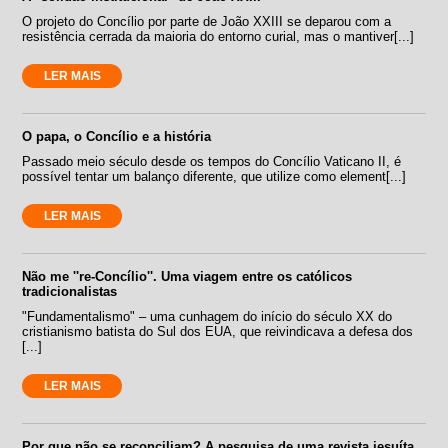
O projeto do Concílio por parte de João XXIII se deparou com a
resistência cerrada da maioria do entorno curial, mas o mantiver[...]
LER MAIS
O papa, o Concílio e a história
Passado meio século desde os tempos do Concílio Vaticano II, é
possível tentar um balanço diferente, que utilize como element[...]
LER MAIS
Não me ''re-Concílio''. Uma viagem entre os católicos
tradicionalistas
"Fundamentalismo" – uma cunhagem do início do século XX do
cristianismo batista do Sul dos EUA, que reivindicava a defesa dos
[...]
LER MAIS
Por que não se reconciliam? A pesquisa de uma revista jesuíta