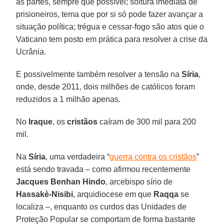
as partes, sempre que possível; soltura imediata de
prisioneiros, tema que por si só pode fazer avançar a
situação política; trégua e cessar-fogo são atos que o
Vaticano tem posto em prática para resolver a crise da
Ucrânia.
E possivelmente também resolver a tensão na
Síria
,
onde, desde 2011, dois milhões de católicos foram
reduzidos a 1 milhão apenas.
No
Iraque
, os
cristãos
caíram de 300 mil para 200
mil.
Na
Síria
, uma verdadeira “
guerra contra os cristãos
”
está sendo travada – como afirmou recentemente
Jacques Benhan Hindo
, arcebispo sírio de
Hassakè-Nisibi
, arquidiocese em que
Raqqa
se
localiza –, enquanto os curdos das Unidades de
Proteção Popular se comportam de forma bastante