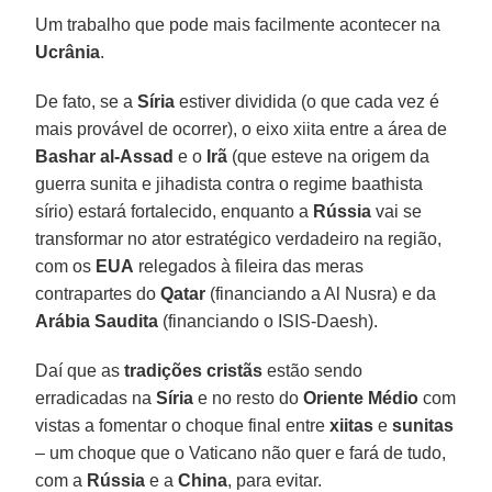
Um trabalho que pode mais facilmente acontecer na
Ucrânia
.
De fato, se a
Síria
estiver dividida (o que cada vez é
mais provável de ocorrer), o eixo xiita entre a área de
Bashar al-Assad
e o
Irã
(que esteve na origem da
guerra sunita e jihadista contra o regime baathista
sírio) estará fortalecido, enquanto a
Rússia
vai se
transformar no ator estratégico verdadeiro na região,
com os
EUA
relegados à fileira das meras
contrapartes do
Qatar
(financiando a Al Nusra) e da
Arábia Saudita
(financiando o ISIS-Daesh).
Daí que as
tradições cristãs
estão sendo
erradicadas na
Síria
e no resto do
Oriente Médio
com
vistas a fomentar o choque final entre
xiitas
e
sunitas
– um choque que o Vaticano não quer e fará de tudo,
com a
Rússia
e a
China
, para evitar.