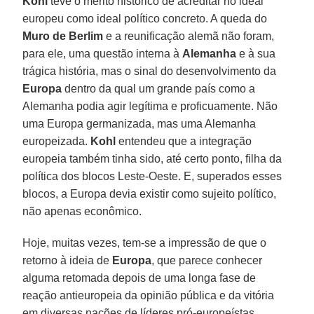
Kohl
teve o mérito histórico de acreditar no ideal
europeu como ideal político concreto. A queda do
Muro de Berlim
e a reunificação alemã não foram,
para ele, uma questão interna à
Alemanha
e à sua
trágica história, mas o sinal do desenvolvimento da
Europa
dentro da qual um grande país como a
Alemanha podia agir legítima e proficuamente. Não
uma Europa germanizada, mas uma Alemanha
europeizada.
Kohl
entendeu que a integração
europeia também tinha sido, até certo ponto, filha da
política dos blocos Leste-Oeste. E, superados esses
blocos, a Europa devia existir como sujeito político,
não apenas econômico.
Hoje, muitas vezes, tem-se a impressão de que o
retorno à ideia de
Europa
, que parece conhecer
alguma retomada depois de uma longa fase de
reação antieuropeia da opinião pública e da vitória
em diversas nações de líderes pró-europeístas,