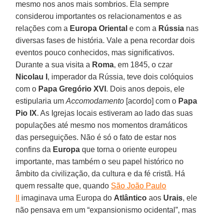
mesmo nos anos mais sombrios. Ela sempre
considerou importantes os relacionamentos e as
relações com a
Europa Oriental
e com a
Rússia
nas
diversas fases de história. Vale a pena recordar dois
eventos pouco conhecidos, mas significativos.
Durante a sua visita a
Roma
, em 1845, o czar
Nicolau I
, imperador da Rússia, teve dois colóquios
com o
Papa Gregório XVI
. Dois anos depois, ele
estipularia um
Accomodamento
[acordo] com o
Papa
Pio IX
. As Igrejas locais estiveram ao lado das suas
populações até mesmo nos momentos dramáticos
das perseguições. Não é só o fato de estar nos
confins da
Europa
que torna o oriente europeu
importante, mas também o seu papel histórico no
âmbito da civilização, da cultura e da fé cristã. Há
quem ressalte que, quando
São João Paulo
II
imaginava uma Europa do
Atlântico
aos
Urais
, ele
não pensava em um “expansionismo ocidental”, mas