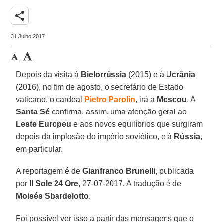
share
31 Julho 2017
Depois da visita à
Bielorrússia
(2015) e à
Ucrânia
(2016), no fim de agosto, o secretário de Estado
vaticano, o cardeal
Pietro Parolin
, irá a
Moscou
. A
Santa Sé
confirma, assim, uma atenção geral ao
Leste Europeu
e aos novos equilíbrios que surgiram
depois da implosão do império soviético, e à
Rússia
,
em particular.
A reportagem é de
Gianfranco Brunelli
, publicada
por
Il Sole 24 Ore
, 27-07-2017. A tradução é de
Moisés Sbardelotto
.
Foi possível ver isso a partir das mensagens que o