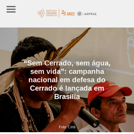
“Sem Cerrado, sem água,
sem vida”: campanha
nacional em defesa do
Cerrado é lançada em
Brasília
Foto: Cimi