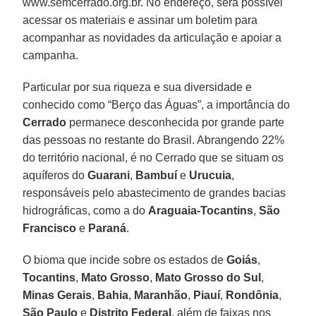
www.semcerrado.org.br. No endereço, será possível
acessar os materiais e assinar um boletim para
acompanhar as novidades da articulação e apoiar a
campanha.
Particular por sua riqueza e sua diversidade e
conhecido como “Berço das Águas”, a importância do
Cerrado
permanece desconhecida por grande parte
das pessoas no restante do Brasil. Abrangendo 22%
do território nacional, é no Cerrado que se situam os
aquíferos do
Guarani
,
Bambuí
e
Urucuia
,
responsáveis pelo abastecimento de grandes bacias
hidrográficas, como a do
Araguaia-Tocantins
,
São
Francisco
e
Paraná
.
O bioma que incide sobre os estados de
Goiás
,
Tocantins
,
Mato Grosso
,
Mato Grosso do Sul
,
Minas Gerais
,
Bahia
,
Maranhão
,
Piauí
,
Rondônia
,
São Paulo
e
Distrito Federal
, além de faixas nos