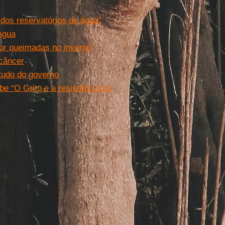
e dos reservatórios de água”
Água
or queimadas no inverno
 câncer
tudo do governo
e “O Grito e a resistência no