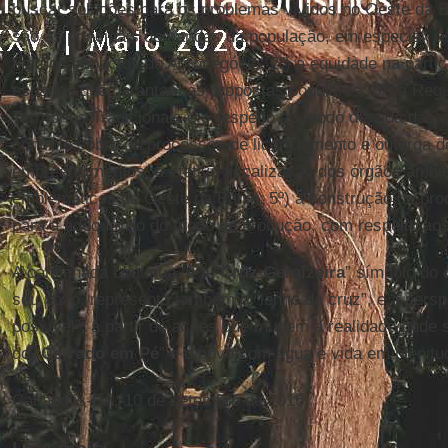
buscar soluções para os problemas vividos no Oeste da B
são as principais demandas da população, em especial, a
fim dos impactos do Agronegócio; 2º) a equidade na parti
espaços que garantam as propostas populares; 3º) a Regu
Territórios Tradicionais e o respeito ao modo de vida das 
controle sobre os processos de licenciamento e outorga 
empreendimentos, e efetiva fiscalização dos órgãos ambie
emblemáticos do Oeste da Bahia; 5º) a construção de proc
para a adequação do modo de produção, com respeito aos 
A caminhada continua, e a “
Cruz Geraizeira
” símbolo do 
seu povo, representa também o “lenho da cruz”, e a pers
possível”, a partir de ações que mudem a realidade onde
do “
Cerrado em Pé
” e o povo com água e vida em plenitu
Canápolis-BA, 10 de setembro de 2016.