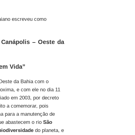
 baiano escreveu como
 Canápolis – Oeste da
em Vida”
 Oeste da Bahia com o
oxima, e com ele no dia 11
riado em 2003, por decreto
uito a comemorar, pois
ma para a manutenção de
e abastecem o rio
São
biodiversidade
do planeta, e