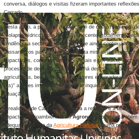
conversa, diálogos e visitas fizeram importantes reflexõe
Cerrado.
Nesta ação, a principal percepção é de que o município d
“colapso hídrico” com dez (10) nascentes totalmente seca
tendência a secarem e três (03) que ainda continuam per
passaram os participantes da “visita missionária” encont
impactados, com erosões superficiais e em sulco, voçor
processo de desertificação. Ainda há desinformação, e mui
agricultoras, bem como, os moradores e moradoras da se
(as)” a estes impactos, e a grande inquietação constatada
situação?
A realidade de Canápolis estimula a reflexão e a busca po
impactos socioambientais do
Agronegócio
, mas também 
adequar o manejo da
Agricultura Familiar
a uma realidade
naturais. A
3ª Semana e Romaria do Cerrado
vêm somar 