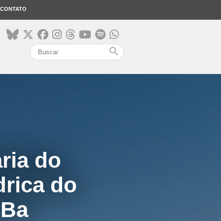
CONTATO
search
ria do
drica do
-Ba