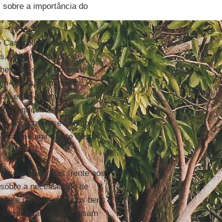
s sobre a importância do
e Canápolis está em
s, onze (11) com forte
enes. Os solos por onde
ram-se visivelmente
ocas e em alguns casos em
tos agricultores e
de encontram-se “alheios
 é: como agir diante desta
r ações concretas frente aos
sobre a necessidade de
 que é de escassez dos bens
à outras ações que visam