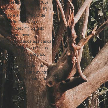
ahia, sendo que cinco (05)
s que vivem no campo: 1º) o
cipação e a construção de
larização Fundiária dos
comunidades; 4º) o rígido
de água para novos
ntais e fundiários aos casos
essos e políticas públicas
bens naturais da região.
calvário do
Cerrado
e do
pectiva de um “outro mundo
 se vive com a manutenção
de.