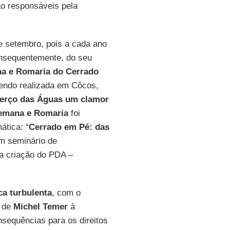
o responsáveis pela
e setembro, pois a cada ano
onsequentemente, do seu
a e Romaria do Cerrado
ndo realizada em Côcos,
berço das Águas um clamor
emana e Romaria
foi
ática: “
Cerrado em Pé: das
um seminário de
a criação do PDA –
ca turbulenta
, com o
a de
Michel Temer
à
nsequências para os direitos