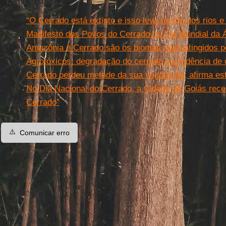
Leia mais...
“O Cerrado está extinto e isso leva ao fim dos rios 
Manifesto dos Povos do Cerrado no Dia Mundial da 
Amazônia e Cerrado são os biomas mais atingidos p
Agrotóxicos: degradação do cerrado e incidência de
Cerrado perdeu metade da sua vegetação, afirma es
No Dia Nacional do Cerrado, a Cidade de Goiás receb
Cerrado”
⚠️
Comunicar erro