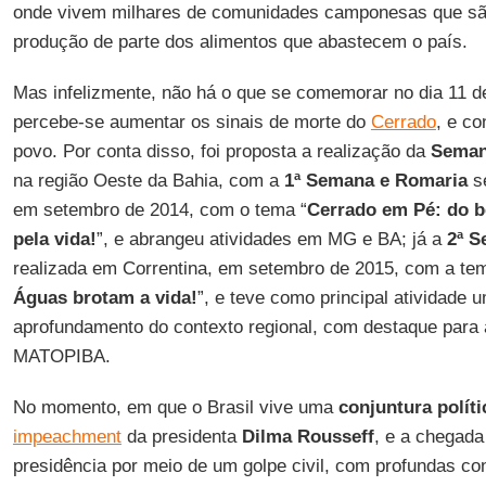
onde vivem milhares de comunidades camponesas que sã
produção de parte dos alimentos que abastecem o país.
Mas infelizmente, não há o que se comemorar no dia 11 d
percebe-se aumentar os sinais de morte do
Cerrado
, e c
povo. Por conta disso, foi proposta a realização da
Seman
na região Oeste da Bahia, com a
1ª Semana e Romaria
se
em setembro de 2014, com o tema “
Cerrado em Pé: do 
pela vida!
”, e abrangeu atividades em MG e BA; já a
2ª S
realizada em Correntina, em setembro de 2015, com a tem
Águas brotam a vida!
”, e teve como principal atividade 
aprofundamento do contexto regional, com destaque para 
MATOPIBA.
No momento, em que o Brasil vive uma
conjuntura políti
impeachment
da presidenta
Dilma Rousseff
, e a chegad
presidência por meio de um golpe civil, com profundas co