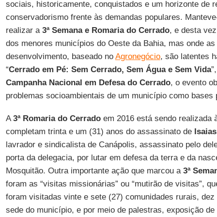
sociais, historicamente, conquistados e um horizonte de 
conservadorismo frente às demandas populares. Manteve
realizar a
3ª Semana e Romaria do Cerrado
, e desta vez
dos menores municípios do Oeste da Bahia, mas onde as
desenvolvimento, baseado no
Agronegócio
, são latentes
“
Cerrado em Pé: Sem Cerrado, Sem Água e Sem Vida
”
Campanha Nacional em Defesa do Cerrado
, o evento ob
problemas socioambientais de um município como bases p
A
3ª Romaria do Cerrado
em 2016 está sendo realizada 
completam trinta e um (31) anos do assassinato de
Isaia
lavrador e sindicalista de Canápolis, assassinato pelo dele
porta da delegacia, por lutar em defesa da terra e da na
Mosquitão. Outra importante ação que marcou a
3ª Sema
foram as “visitas missionárias” ou “mutirão de visitas”, 
foram visitadas vinte e sete (27) comunidades rurais, dez 
sede do município, e por meio de palestras, exposição de 