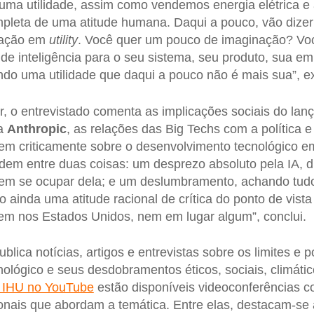
, uma utilidade, assim como vendemos energia elétrica e 
pleta de uma atitude humana. Daqui a pouco, vão dize
nação em
utility
. Você quer um pouco de imaginação? Voc
e inteligência para o seu sistema, seu produto, sua e
ando uma utilidade que daqui a pouco não é mais sua”, ex
ir, o entrevistado comenta as implicações sociais do la
da
Anthropic
, as relações das Big Techs com a política 
irem criticamente sobre o desenvolvimento tecnológico e
em entre duas coisas: um desprezo absoluto pela IA, d
m se ocupar dela; e um deslumbramento, achando tudo
o ainda uma atitude racional de crítica do ponto de vist
nem nos Estados Unidos, nem em lugar algum”, conclui.
blica notícias, artigos e entrevistas sobre os limites e 
ológico e seus desdobramentos éticos, sociais, climátic
 IHU no YouTube
estão disponíveis videoconferências 
ionais que abordam a temática. Entre elas, destacam-se