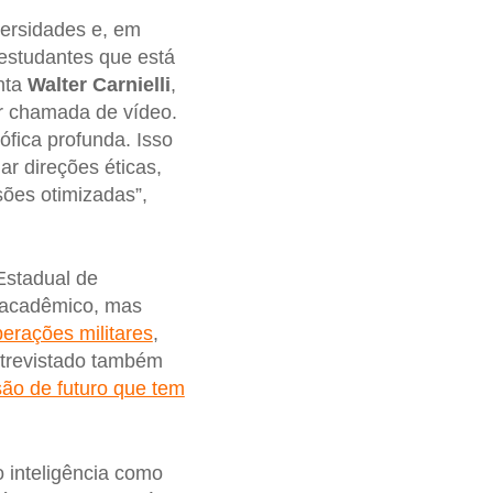
versidades e, em
estudantes que está
nta
Walter Carnielli
,
 chamada de vídeo.
ófica profunda. Isso
ar direções éticas,
ões otimizadas”,
Estadual de
 acadêmico, mas
perações militares
,
ntrevistado também
são de futuro que tem
 inteligência como