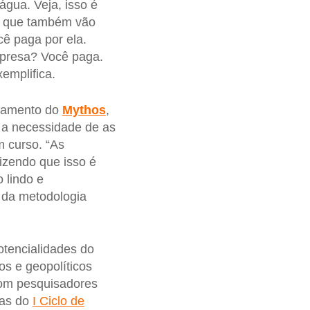
água. Veja, isso é
r que também vão
ê paga por ela.
mpresa? Você paga.
emplifica.
nçamento do
Mythos
,
e a necessidade de as
m curso. “As
izendo que isso é
 lindo e
a da metodologia
potencialidades do
os e geopolíticos
com pesquisadores
 as do
I Ciclo de