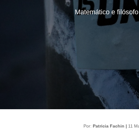
Matemático e filósofo
Por:
Patricia Fachin |
11 M