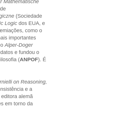
r
Mathematische
 de
giczne
(Sociedade
ic Logic
dos EUA, e
remiações, como o
mais importantes
 o
Alper-Doger
ndatos e fundou o
losofia (
ANPOF
). É
nielli on Reasoning,
onsistência e a
 editora alemã
es em torno da