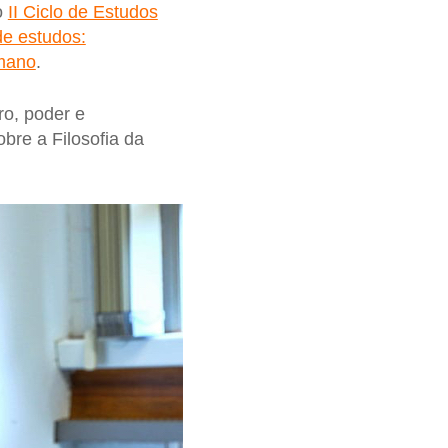
o
II Ciclo de Estudos
de estudos:
umano
.
ro, poder e
obre a Filosofia da