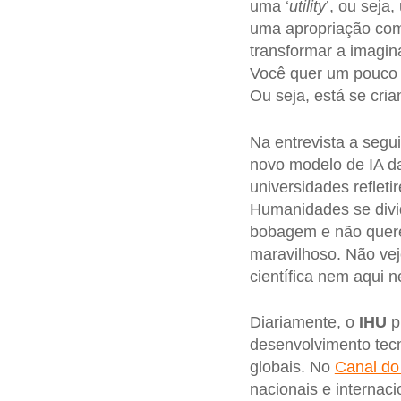
uma ‘
utility
’, ou seja
uma apropriação com
transformar a imagi
Você quer um pouco d
Ou seja, está se cri
Na entrevista a segu
novo modelo de IA 
universidades reflet
Humanidades se divid
bobagem e não quere
maravilhoso. Não vej
científica nem aqui 
Diariamente, o
IHU
pu
desenvolvimento tecn
globais. No
Canal do
nacionais e internac