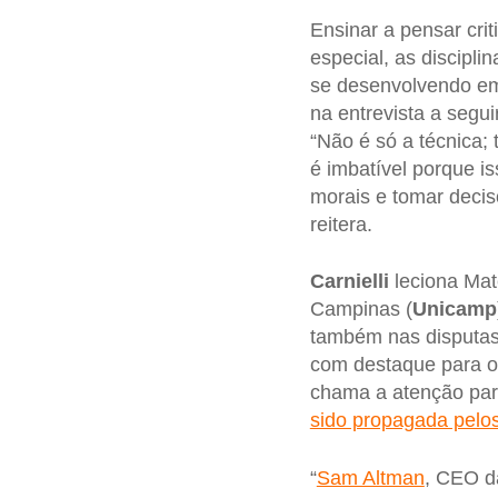
Ensinar a pensar cri
especial, as discipl
se desenvolvendo em c
na entrevista a segu
“Não é só a técnica;
é imbatível porque is
morais e tomar deci
reitera.
Carnielli
leciona Mat
Campinas (
Unicamp
também nas disputa
com destaque para o
chama a atenção par
sido propagada pelo
“
Sam Altman
, CEO 