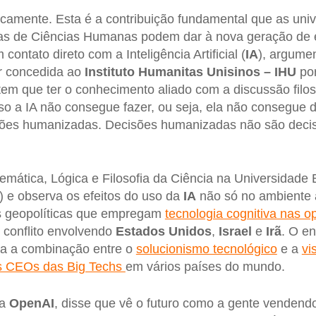
ticamente. Esta é a contribuição fundamental que as uni
inas de Ciências Humanas podem dar à nova geração de 
ontato direto com a Inteligência Artificial (
IA
), argume
ir concedida ao
Instituto Humanitas Unisinos – IHU
por
 tem que ter o conhecimento aliado com a discussão filos
so a IA não consegue fazer, ou seja, ela não consegue d
sões humanizadas. Decisões humanizadas não são decis
emática, Lógica e Filosofia da Ciência na Universidade 
) e observa os efeitos do uso da
IA
não só no ambiente
s geopolíticas que empregam
tecnologia cognitiva nas o
 conflito envolvendo
Estados
Unidos
,
Israel
e
Irã
. O e
a a combinação entre o
solucionismo tecnológico
e a
vi
s CEOs das Big Techs
em vários países do mundo.
da
OpenAI
, disse que vê o futuro como a gente vendendo