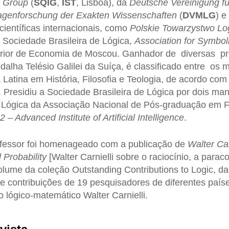
n Group
(
SQIG
,
IST
, Lisboa), da
Deutsche Vereinigung fü
lagenforschung der Exakten Wissenschaften
(
DVMLG
) e
científicas internacionais, como
Polskie Towarzystwo Lo
 Sociedade Brasileira de Lógica,
Association for Symbol
erior de Economia de Moscou. Ganhador de diversas p
alha Telésio Galilei da Suíça, é classificado entre os 
 Latina em História, Filosofia e Teologia, de acordo com
.
Presidiu a Sociedade Brasileira de Lógica por dois ma
 Lógica da Associação Nacional de Pós-graduação em Fi
2 – Advanced Institute of Artificial Intelligence
.
fessor foi homenageado com a publicação de
Walter Car
 Probability
[Walter Carnielli sobre o raciocínio, a parac
volume da coleção Outstanding Contributions to Logic, da
ne contribuições de 19 pesquisadores de diferentes país
o lógico-matemático Walter Carnielli.