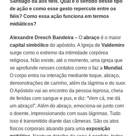
Santiago dá aos fiéis. Qual é o sentido desse tipo
de ação e como esse gesto repercute entre os
fiéis? Como essa ação funciona em termos
midiáticos?
Alexandre Dresch Bandeira –
O
abraço
é o maior
capital simbólico
do apóstolo. A Igreja de
Valdemiro
surge como o extremo da intimidade corpórea
religiosa. Não existe, até o momento, uma igreja que
se aprofunde nesses contatos como o faz a
Mundial
.
O corpo entra na interação mediante toque, abraço,
demonstrações de carinho, além da lágrima e do suor.
O Apóstolo vai ao encontro da pessoa leprosa, cheia
de feridas com sangue e pus, e diz: “Vem cá, me dá
um abraço!”. Além do abraço, emociona-se junto com
o doente, impressionando com suas lágrimas. Tudo
isso é transmitido diante das câmeras. São os atos
físicos corporais atuando para uma
exposição