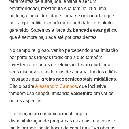
ferramentas de autoajuda, ensina a ser um
empreendedor, reestrutura sua família, cria uma
pertença, uma identidade, torna-se um cidadão que
no campo político votará num candidato com pleito
garantido. Sabemos a força da
bancada evangélica
,
que é sempre bajulada até por presidentes.
No campo religioso, venho percebendo uma imitação
por parte das igrejas tradicionais que também
investem em canais de televisão. Estão mudando
seus discursos e as formas de angariar fundos e fiéis
inspirados nas
igrejas neopentecostais midiáticas
.
Cito o padre
Alessandro Campos
, que inclusive
também usa chapéu imitando
Valdemiro
em vários
outros aspectos.
Em relação ao comunicacional, hoje a
disponibilização de programas e canais religiosos é
muito grande, basta trocar de canal nas TVs abertas