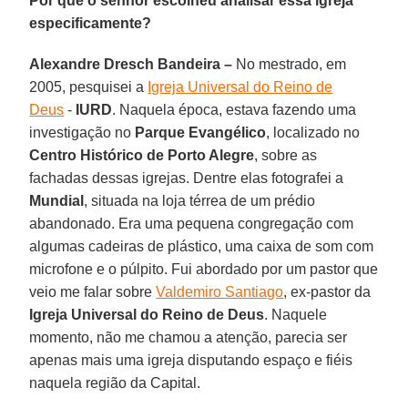
Por que o senhor escolheu analisar essa igreja
especificamente?
Alexandre Dresch Bandeira –
No mestrado, em
2005, pesquisei a
Igreja Universal do Reino de
Deus
-
IURD
. Naquela época, estava fazendo uma
investigação no
Parque Evangélico
, localizado no
Centro Histórico de Porto Alegre
, sobre as
fachadas dessas igrejas. Dentre elas fotografei a
Mundial
, situada na loja térrea de um prédio
abandonado. Era uma pequena congregação com
algumas cadeiras de plástico, uma caixa de som com
microfone e o púlpito. Fui abordado por um pastor que
veio me falar sobre
Valdemiro Santiago
, ex-pastor da
Igreja Universal do Reino de Deus
. Naquele
momento, não me chamou a atenção, parecia ser
apenas mais uma igreja disputando espaço e fiéis
naquela região da Capital.