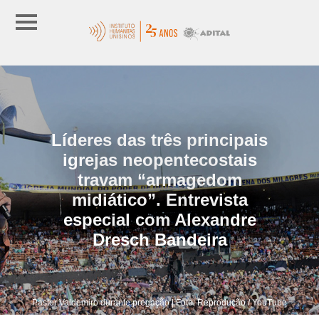
Líderes das três principais
igrejas neopentecostais
travam “armagedom
midiático”. Entrevista
especial com Alexandre
Dresch Bandeira
Pastor Valdemiro durante pregação | Foto: Reprodução / YouTube