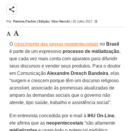
share
Por:
Patricia Fachin | Edição: Vitor Necchi
| 20 Julho 2017
O
crescimento das igrejas neopentecostais
no
Brasil
é parte de um expressivo
processo de midiatização
,
que cada vez mais conta com aparatos para difundir
seus discursos e vender seus produtos. Para o doutor
em Comunicação
Alexandre Dresch Bandeira
, elas
“surgem e crescem porque têm um discurso religioso
acessível, associado às promessas atualizadas de
amparo às demandas sociais que o governo não
atende, tipo saúde, trabalho e assistência social”.
Em entrevista concedida por e-mail à
IHU On-Line
,
ele afirma que as
neopentecostais
“são altamente
midiatizadas
e usam todo o potencial midiático