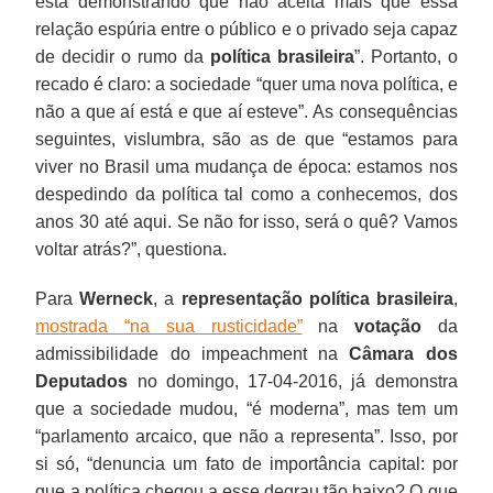
está demonstrando que não aceita mais que essa
relação espúria entre o público e o privado seja capaz
de decidir o rumo da
política brasileira
”. Portanto, o
recado é claro: a sociedade “quer uma nova política, e
não a que aí está e que aí esteve”. As consequências
seguintes, vislumbra, são as de que “estamos para
viver no Brasil uma mudança de época: estamos nos
despedindo da política tal como a conhecemos, dos
anos 30 até aqui. Se não for isso, será o quê? Vamos
voltar atrás?”, questiona.
Para
Werneck
, a
representação política brasileira
,
mostrada “na sua rusticidade”
na
votação
da
admissibilidade do impeachment na
Câmara dos
Deputados
no domingo, 17-04-2016, já demonstra
que a sociedade mudou, “é moderna”, mas tem um
“parlamento arcaico, que não a representa”. Isso, por
si só, “denuncia um fato de importância capital: por
que a política chegou a esse degrau tão baixo? O que