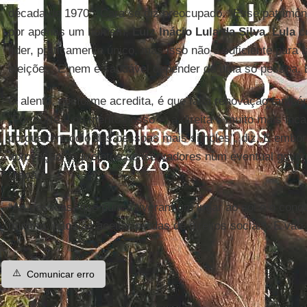
década de 1970", Cara se diz preocupado. “Esse patrimôn
por apenas um homem,
Luiz Inácio Lula da Silva. Lula
co
líder, praticamente único, mas isso não é suficiente para
eleições. E nem é saudável depender de uma só pessoa. É
O alento, conforme acredita, é que falta renovação també
"Por sorte – ou mérito nosso –, a direita é muito mais inc
porque tem ódio das pessoas mais simples", diz. E embora
aprovação de projetos conservadores num eventual gove
reação.
“As pessoas, que nunca tiveram um lugar ao sol e o con
mínimo, não vão aceitar perdas de direitos sociais. E vão l
⚠️
Comunicar erro