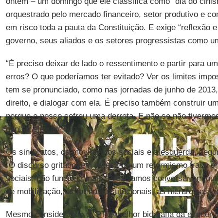
ontem – um domingo que ele classifica como “dia do cini
orquestrado pelo mercado financeiro, setor produtivo e c
em risco toda a pauta da Constituição. E exige “reflexão e
governo, seus aliados e os setores progressistas como u
“É preciso deixar de lado o ressentimento e partir para um
erros? O que poderíamos ter evitado? Ver os limites impo
tem se pronunciado, como nas jornadas de junho de 2013
direito, e dialogar com ela. É preciso também construir um
porque o nosso sofreu uma derrota. E não se não tivermo
ganhar eleição”, diz.
Os sindicatos, os movimentos sociais e a esquerda, segun
“O discurso gritado, em defesa de um reformismo fraco e
sociais, não funciona mais. Precisamos conversar em out
de mobilização, as formas institucionais, as hierarquias”,
Mesmo considerando o "PT a melhor biografia da esquer