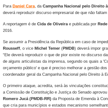
Para
Daniel Cara
, da
Campanha Nacional pelo Direito 
deverá reproduzir discurso empresarial de que não faltam 
A reportagem é de
Cida de Oliveira
e publicada por
Rede 
2016.
Se assumir a Presidência da República em caso de imped
Rousseff
, o vice
Michel
Temer
(
PMDB
) deverá impor gr
“Ele deverá reproduzir o que de pior existe no discurso da
de alguns articulistas da imprensa, segundo os quais a 'C
orçamento público' e que é preciso melhorar a gestão dos 
coordenador geral da Campanha Nacional pelo Direito à 
O primeiro ataque, acredita, será às vinculações constit
a Comissão de Constituição e Justiça do Senado aprovou 
Romero Jucá (PMDB-RR)
da Proposta de Emenda à Cons
que cria para municípios e estados mecanismo semelhant