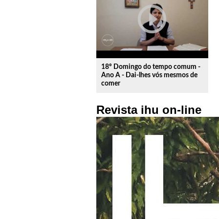
play_circle_outline
18º Domingo do tempo comum -
Ano A - Dai-lhes vós mesmos de
comer
Revista ihu on-line