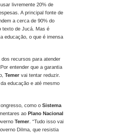
l usar livremente 20% de
espesas. A principal fonte de
ondem a cerca de 90% do
 texto de Jucá. Mas é
r a educação, o que é imensa
a dos recursos para atender
Por entender que a garantia
co,
Temer
vai tentar reduzir.
o da educação e até mesmo
 congresso, como o
Sistema
ementares ao
Plano Nacional
overno
Temer
. “Tudo isso vai
governo Dilma, que resistia