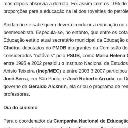
mas depois absorvia a derrota. Foi assim com os 10% do
proporções para a educação na lei dos royalties do petról
Ainda não se sabe quem deverá conduzir a educação no 
peemedebista. Especula-se, no entanto, que entre os cota
Educação está o atual secretário municipal da Educação 
Chalita
, deputados do
PMDB
integrantes da Comissão d
considerados “notáveis” pelo
PSDB
, como
Maria Helena 
entre 1995 e 2002 presidiu o Instituto Nacional de Estud
Anisio Teixeira (
Inep/MEC
) e entre 2003 3 2007 participo
José Serra
, em São Paulo, e
José Roberto Arruda
, no D
governo de
Geraldo
Alckmin
, ela criou o programa de r
professores.
Dia do cinismo
Para o coordenador da
Campanha Nacional de Educaçã