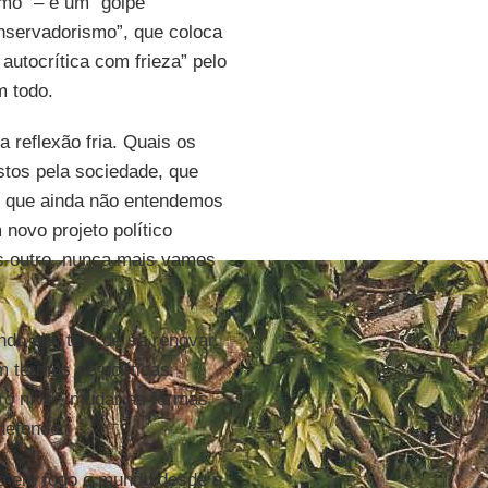
smo” – é um “golpe
onservadorismo”, que coloca
 autocrítica com frieza” pelo
m todo.
a reflexão fria. Quais os
stos pela sociedade, que
, que ainda não entendemos
 novo projeto político
s outro, nunca mais vamos
do ele, têm de se renovar.
m termos de políticas
ro nível, mudar as formas
 defende.
da em todo o mundo desde a