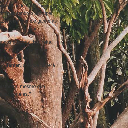
io não pode ser conduzido
ntinua sendo o principal
 fazer com que ele ganhe as
 preciso renovar”.
m nos quadros da direita.
apaz do que nós. É pior
 torne-se mais fácil a
rno
Temer
, crê que haverá
quistaram, mesmo que
utar por eles."