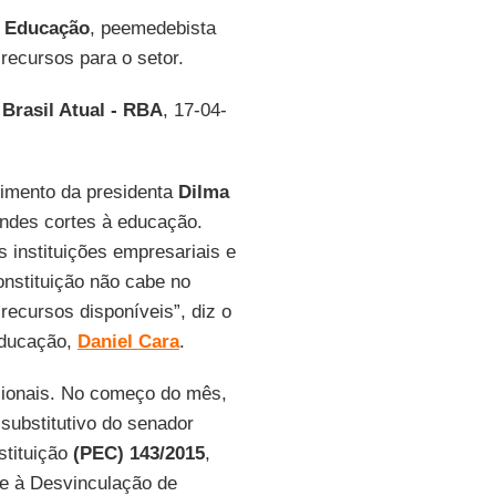
à Educação
, peemedebista
recursos para o setor.
Brasil Atual - RBA
, 17-04-
imento da presidenta
Dilma
andes cortes à educação.
s instituições empresariais e
onstituição não cabe no
recursos disponíveis”, diz o
Educação,
Daniel Cara
.
ucionais. No começo do mês,
substitutivo do senador
tituição
(PEC) 143/2015
,
e à Desvinculação de