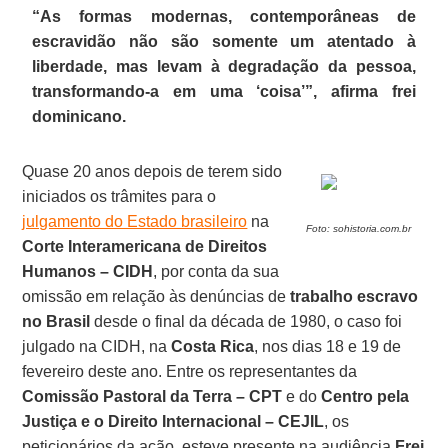
“As formas modernas, contemporâneas de
escravidão não são somente um atentado à
liberdade, mas levam à degradação da pessoa,
transformando-a em uma ‘coisa’”, afirma frei
dominicano.
Quase 20 anos depois de terem sido
iniciados os trâmites para o
julgamento do Estado brasileiro
na
Foto: sohistoria.com.br
Corte Interamericana de Direitos
Humanos – CIDH
, por conta da sua
omissão em relação às denúncias de
trabalho escravo
no Brasil
desde o final da década de 1980, o caso foi
julgado na CIDH, na
Costa Rica
, nos dias 18 e 19 de
fevereiro deste ano. Entre os representantes da
Comissão Pastoral da Terra – CPT
e do
Centro pela
Justiça e o Direito Internacional – CEJIL
, os
peticionários da ação, esteve presente na audiência
Frei