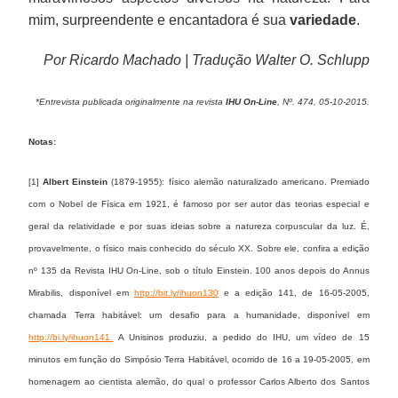
mim, surpreendente e encantadora é sua
variedade
.
Por Ricardo Machado | Tradução Walter O. Schlupp
*Entrevista publicada originalmente na revista
IHU On-Line
, Nº. 474, 05-10-2015.
Notas:
[1]
Albert Einstein
(1879-1955): físico alemão naturalizado americano. Premiado
com o Nobel de Física em 1921, é famoso por ser autor das teorias especial e
geral da relatividade e por suas ideias sobre a natureza corpuscular da luz. É,
provavelmente, o físico mais conhecido do século XX. Sobre ele, confira a edição
nº 135 da Revista IHU On-Line, sob o título Einstein. 100 anos depois do Annus
Mirabilis, disponível em
http://bit.ly/ihuon130
e a edição 141, de 16-05-2005,
chamada Terra habitável: um desafio para a humanidade, disponível em
http://bi.ly/ihuon141.
A Unisinos produziu, a pedido do IHU, um vídeo de 15
minutos em função do Simpósio Terra Habitável, ocorrido de 16 a 19-05-2005, em
homenagem ao cientista alemão, do qual o professor Carlos Alberto dos Santos