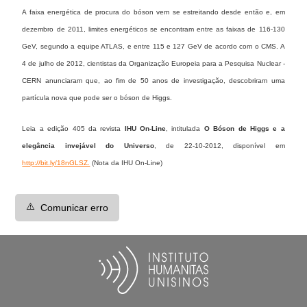
A faixa energética de procura do bóson vem se estreitando desde então e, em
dezembro de 2011, limites energéticos se encontram entre as faixas de 116-130
GeV, segundo a equipe ATLAS, e entre 115 e 127 GeV de acordo com o CMS. A
4 de julho de 2012, cientistas da Organização Europeia para a Pesquisa Nuclear -
CERN anunciaram que, ao fim de 50 anos de investigação, descobriram uma
partícula nova que pode ser o bóson de Higgs.
Leia a edição 405 da revista
IHU On-Line
, intitulada
O Bóson de Higgs e a
elegância invejável do Universo
, de 22-10-2012, disponível em
http://bit.ly/18nGLSZ.
(Nota da IHU On-Line)
⚠️
Comunicar erro