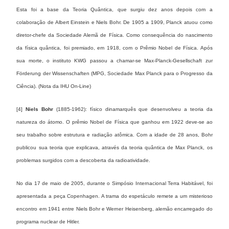
Esta foi a base da Teoria Quântica, que surgiu dez anos depois com a
colaboração de Albert Einstein e Niels Bohr. De 1905 a 1909, Planck atuou como
diretor-chefe da Sociedade Alemã de Física. Como consequência do nascimento
da física quântica, foi premiado, em 1918, com o Prêmio Nobel de Física. Após
sua morte, o instituto KWG passou a chamar-se Max-Planck-Gesellschaft zur
Förderung der Wissenschaften (MPG, Sociedade Max Planck para o Progresso da
Ciência). (Nota da IHU On-Line)
[4]
Niels Bohr
(1885-1962): físico dinamarquês que desenvolveu a teoria da
natureza do átomo. O prêmio Nobel de Física que ganhou em 1922 deve-se ao
seu trabalho sobre estrutura e radiação atômica. Com a idade de 28 anos, Bohr
publicou sua teoria que explicava, através da teoria quântica de Max Planck, os
problemas surgidos com a descoberta da radioatividade.
No dia 17 de maio de 2005, durante o Simpósio Internacional Terra Habitável, foi
apresentada a peça Copenhagen. A trama do espetáculo remete a um misterioso
encontro em 1941 entre Niels Bohr e Werner Heisenberg, alemão encarregado do
programa nuclear de Hitler.