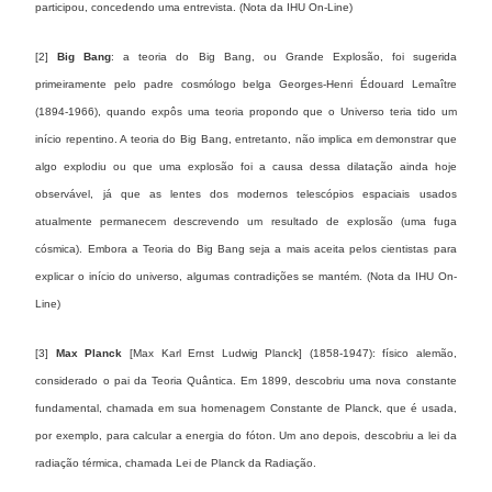
participou, concedendo uma entrevista. (Nota da IHU On-Line)
[2]
Big Bang
: a teoria do Big Bang, ou Grande Explosão, foi sugerida
primeiramente pelo padre cosmólogo belga Georges-Henri Édouard Lemaître
(1894-1966), quando expôs uma teoria propondo que o Universo teria tido um
início repentino. A teoria do Big Bang, entretanto, não implica em demonstrar que
algo explodiu ou que uma explosão foi a causa dessa dilatação ainda hoje
observável, já que as lentes dos modernos telescópios espaciais usados
atualmente permanecem descrevendo um resultado de explosão (uma fuga
cósmica). Embora a Teoria do Big Bang seja a mais aceita pelos cientistas para
explicar o início do universo, algumas contradições se mantém. (Nota da IHU On-
Line)
[3]
Max Planck
[Max Karl Ernst Ludwig Planck] (1858-1947): físico alemão,
considerado o pai da Teoria Quântica. Em 1899, descobriu uma nova constante
fundamental, chamada em sua homenagem Constante de Planck, que é usada,
por exemplo, para calcular a energia do fóton. Um ano depois, descobriu a lei da
radiação térmica, chamada Lei de Planck da Radiação.