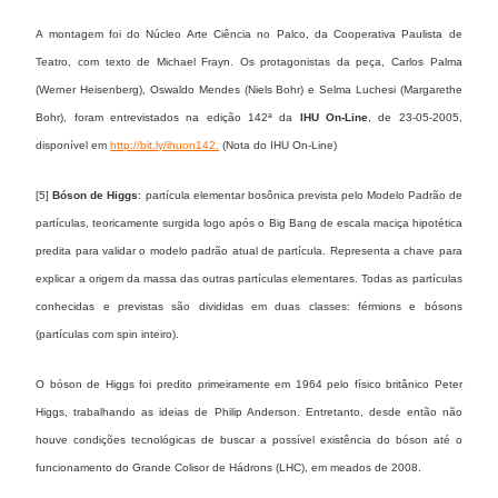
A montagem foi do Núcleo Arte Ciência no Palco, da Cooperativa Paulista de
Teatro, com texto de Michael Frayn. Os protagonistas da peça, Carlos Palma
(Werner Heisenberg), Oswaldo Mendes (Niels Bohr) e Selma Luchesi (Margarethe
Bohr), foram entrevistados na edição 142ª da
IHU On-Line
, de 23-05-2005,
disponível em
http://bit.ly/ihuon142.
(Nota do IHU On-Line)
[5]
Bóson de Higgs
: partícula elementar bosônica prevista pelo Modelo Padrão de
partículas, teoricamente surgida logo após o Big Bang de escala maciça hipotética
predita para validar o modelo padrão atual de partícula. Representa a chave para
explicar a origem da massa das outras partículas elementares. Todas as partículas
conhecidas e previstas são divididas em duas classes: férmions e bósons
(partículas com spin inteiro).
O bóson de Higgs foi predito primeiramente em 1964 pelo físico britânico Peter
Higgs, trabalhando as ideias de Philip Anderson. Entretanto, desde então não
houve condições tecnológicas de buscar a possível existência do bóson até o
funcionamento do Grande Colisor de Hádrons (LHC), em meados de 2008.