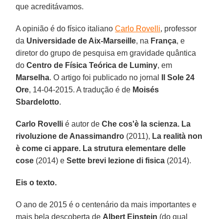
que acreditávamos.
A opinião é do físico italiano
Carlo Rovelli
, professor
da
Universidade de Aix-Marseille
, na
França
, e
diretor do grupo de pesquisa em gravidade quântica
do
Centro de Física Teórica de Luminy
, em
Marselha
. O artigo foi publicado no jornal
Il Sole 24
Ore
, 14-04-2015. A tradução é de
Moisés
Sbardelotto
.
Carlo Rovelli
é autor de
Che cos'è la scienza. La
rivoluzione de Anassimandro
(2011),
La realità non
è come ci appare. La strutura elementare delle
cose
(2014) e
Sette brevi lezione di fisica
(2014).
Eis o texto.
O ano de 2015 é o centenário da mais importantes e
mais bela descoberta de
Albert Einstein
(do qual