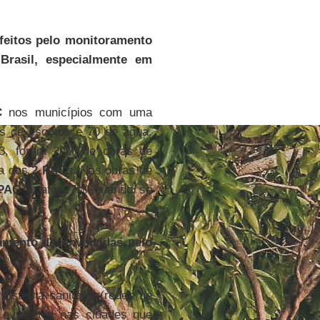
feitos pelo monitoramento
Brasil, especialmente em
C
nos municípios com uma
as de esgotos e 70 de água.
3, foram 24% de obras de
ma dos
2 PACs
. Nas obras de
PAC 1
até 27% quando se
amento desenvolvidas pelo
sistema sanitário (redes de
 evidentes nas cidades que