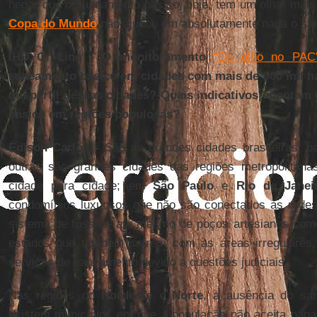
negar que o saneamento básico, hoje, tem um olhar mais 
Copa do Mundo
não ajudou em absolutamente nada o sa
IHU On-Line - O monitoramento
“De olho no PAC
saneamento básico em cidades com mais de 500 mil hab
um perfil dessas cidades? Quais indicativos apontam 
básico em regiões populosas?
Édison Carlos -
São as grandes cidades brasileiras; pa
outras são grandes cidades das regiões metropolitan
cidade para cidade; em
São Paulo
e
Rio de Janei
condomínios luxuosos que não são conectados às redes
sistema de fossa e até mesmo de poços artesianos como
estados que também sofrem com as áreas irregulares
serviços de saneamento devido a questões judiciais.
Nas regiões do
Nordeste
e
Norte
, a ausência do san
existem municípios em que a população não aceita paga