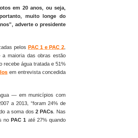
otos em 20 anos, ou seja,
ortanto, muito longe do
anos”, adverte o presidente
zadas pelos
PAC 1
e
PAC 2
,
e a maioria das obras estão
o recebe água tratada e 51%
los
em entrevista concedida
 água — em municípios com
 2007 a 2013, “foram 24% de
ndo a soma dos
2 PACs
. Nas
as no
PAC 1
até 27% quando