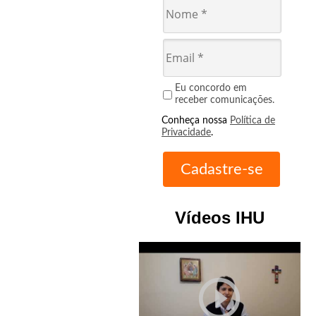
Eu concordo em
receber comunicações.
Conheça nossa
Política de
Privacidade
.
Vídeos IHU
play_circle_outline