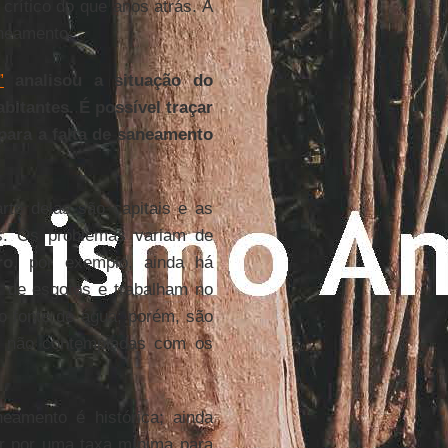
crítico do que anos atrás. A
neamento.
”
analisou a situação do
itantes. É possível traçar
para a falta de saneamento
rte delas são capitais e as
as. Os problemas variam de
ro
, por exemplo, ainda há
 de esgotos e trabalham no
 fonte de água; porém, são
, não contempladas com os
eamento é histórica; ainda
r por uma taxa mínima para