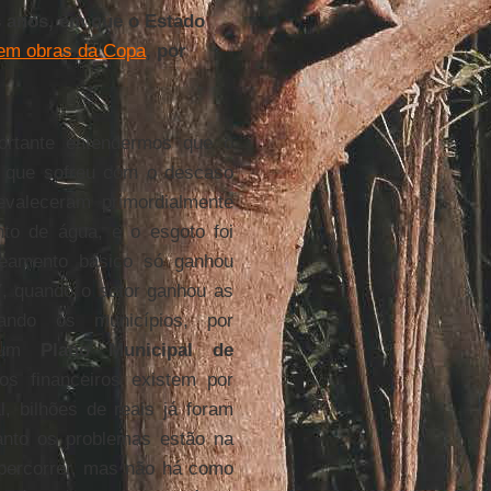
 anos, em que o Estado
 em obras da Copa
, por
rtante entendermos que o
r que sofreu com o descaso
evaleceram primordialmente
to de água, e o esgoto foi
neamento básico só ganhou
, quando o setor ganhou as
igando os municípios, por
um
Plano Municipal de
os financeiros existem por
, bilhões de reais já foram
tanto os problemas estão na
 percorrer, mas não há como