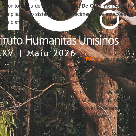
monitoramos dentro do relatório
“De Olho no PAC”
. Na
ampliação do sistema de abastecimento (de estações de t
de distribuição).
IHU On-Line - Por quais razões 54% das obras 
atrasadas ou paradas?
Édison Carlos -
Na maior parte do
PAC 1
, os maiores p
apresentação de projetos com problemas (desatualizado
Nas primeiras inspeções e análises dos técnicos, as o
problemas nos projetos. Passada esta fase, muitos pro
conta da demora de licenças ambientais, por deficiênci
pela burocracia para os recursos chegarem às obras, en
são paralisadas, os recursos do governo federal ficam
responsável da obra quando tudo se normaliza.
IHU On-Line - Como ent