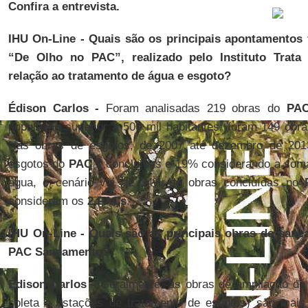
Confira a entrevista.
IHU On-Line - Quais são os principais apontamentos 
“De Olho no PAC”, realizado pelo Instituto Trata 
relação ao tratamento de água e esgoto?
Édison Carlos -
Foram analisadas 219 obras do
PA
população superior a 500 mil habitantes; foram 149 obr
Nas obras de esgotos, de 2007 até dezembro de 201
esgotos do
PAC 1
concluídas e 19% considerando a so
água, o cenário vai de 34% de obras concluídas no
consideram os
2 PACs
.
IHU On-Line - Quais são as principais obras de sane
PAC Saneamento?
Édison Carlos -
Geralmente, as obras de ampliação do 
coleta e estações de tratamento de esgotos) são mais