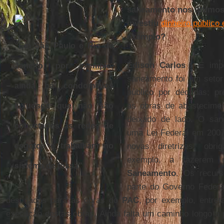
saneamento nos últimos
investiu
dinheiro público
exemplo?
“Em São Paulo e Rio de
Édison Carlos -
É impo
Janeiro, por exemplo,
saneamento foi um seto
ainda há condomínios
público por décadas; pr
as obras de abastecimen
luxuosos que não são
deixado de lado. O sa
conectados às redes de
uma Lei Federal em 2007
esgotos e trabalham no
novas diretrizes, obr
exemplo, a fazerem 
sistema de fossa"
Saneamento
. Os recurs
parte do Governo Federal
destinados para as obras do
PAC
, por exemplo, entre
execução destas obras. Ainda falta um caminho longo a