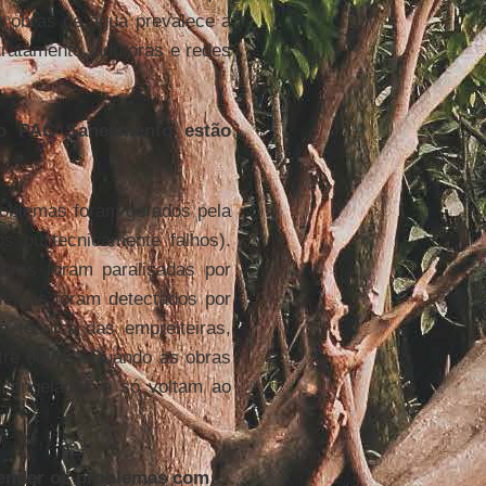
s obras de água prevalece a
ratamento, adutoras e redes
do PAC Saneamento estão
roblemas foram gerados pela
s ou tecnicamente falhos).
bras foram paralisadas por
blemas foram detectados por
a técnica das empreiteiras,
tre outros. Quando as obras
 congelados e só voltam ao
ender os problemas com