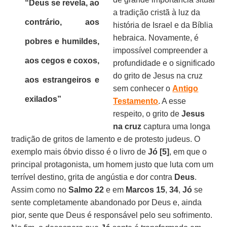
“Deus se revela, ao
a tradição cristã à luz da
contrário, aos
história de Israel e da Bíblia
hebraica. Novamente, é
pobres e humildes,
impossível compreender a
aos cegos e coxos,
profundidade e o significado
do grito de Jesus na cruz
aos estrangeiros e
sem conhecer o
Antigo
exilados”
Testamento
. A esse
respeito, o grito de
Jesus
na cruz
captura uma longa
tradição de gritos de lamento e de protesto judeus. O
exemplo mais óbvio disso é o livro de
Jó [5]
, em que o
principal protagonista, um homem justo que luta com um
terrível destino, grita de angústia e dor contra
Deus
.
Assim como no
Salmo 22
e em
Marcos 15
,
34
,
Jó
se
sente completamente abandonado por Deus e, ainda
pior, sente que Deus é responsável pelo seu sofrimento.