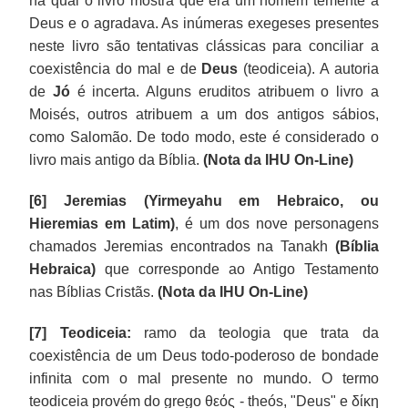
na qual o livro mostra que era um homem temente a
Deus e o agradava. As inúmeras exegeses presentes
neste livro são tentativas clássicas para conciliar a
coexistência do mal e de
Deus
(teodiceia). A autoria
de
Jó
é incerta. Alguns eruditos atribuem o livro a
Moisés, outros atribuem a um dos antigos sábios,
como Salomão. De todo modo, este é considerado o
livro mais antigo da Bíblia.
(Nota da IHU On-Line)
[6] Jeremias (Yirmeyahu em Hebraico, ou
Hieremias em Latim)
, é um dos nove personagens
chamados Jeremias encontrados na Tanakh
(Bíblia
Hebraica)
que corresponde ao Antigo Testamento
nas Bíblias Cristãs.
(Nota da IHU On-Line)
[7]
Teodiceia:
ramo da teologia que trata da
coexistência de um Deus todo-poderoso de bondade
infinita com o mal presente no mundo. O termo
teodiceia provém do grego θεός - theós, "Deus" e δίκη