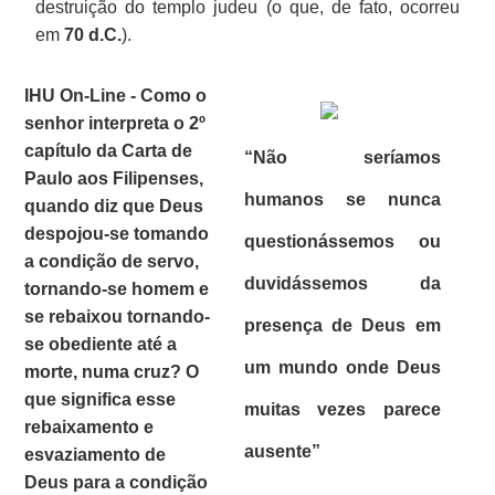
destruição do templo judeu (o que, de fato, ocorreu
em
70 d.C.
).
IHU On-Line - Como o
senhor interpreta o 2º
capítulo da Carta de
“Não seríamos
Paulo aos Filipenses,
humanos se nunca
quando diz que Deus
despojou-se tomando
questionássemos ou
a condição de servo,
duvidássemos da
tornando-se homem e
se rebaixou tornando-
presença de Deus em
se obediente até a
um mundo onde Deus
morte, numa cruz? O
que significa esse
muitas vezes parece
rebaixamento e
ausente”
esvaziamento de
Deus para a condição