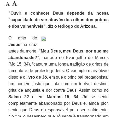
"Ouvir e conhecer Deus depende da nossa
“capacidade de ver através dos olhos dos pobres
e dos vulneráveis", diz o teólogo do Arizona.
O grito de
Jesus
na cruz
antes da morte,
“Meu Deus, meu Deus, por que me
abandonaste?”
, narrado no Evangelho de Marcos
(Mc 15, 34), “captura uma longa tradição de gritos de
lamento e de protesto judeus. O exemplo mais óbvio
disso é o
livro de Jó
, em que o principal protagonista,
um homem justo que luta com um terrível destino,
grita de angústia e dor contra Deus. Assim como no
Salmo 22
e em
Marcos 15
,
34
,
Jó
se sente
completamente abandonado por Deus e, ainda pior,
sente que Deus é responsável pelo seu sofrimento.
No fim, o desespero que Jó sente é transformado em