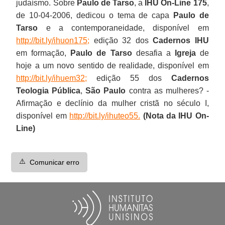
judaísmo. Sobre
Paulo de Tarso
, a
IHU On-Line 175
,
de 10-04-2006, dedicou o tema de capa
Paulo de
Tarso
e a contemporaneidade, disponível em
http://bit.ly/ihuon175;
edição 32 dos
Cadernos IHU
em formação,
Paulo de Tarso
desafia a
Igreja
de
hoje a um novo sentido de realidade, disponível em
http://bit.ly/ihuem32;
edição 55 dos
Cadernos
Teologia Pública
,
São Paulo
contra as mulheres? -
Afirmação e declínio da mulher cristã no século I,
disponível em
http://bit.ly/ihuteo55.
(Nota da IHU On-
Line)
⚠️
Comunicar erro