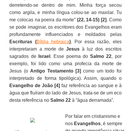
derretendo-se dentro de mim. Minha força secou
como argila, e minha língua colou-se ao maxilar. Tu
me colocas na poeira da morte”
(22, 14-15) [2]
. Como
se pode imaginar, os escritores dos Evangelhos eram
profundamente influenciados e moldados pelas
Escrituras
(
Bíblia hebraica
)
. Por essa razão, eles
interpretaram a morte de
Jesus
à luz dos escritos
sagrados de
Israel
. Esse poema do
Salmo 22
, por
exemplo, foi lido como uma profecia da morte de
Jesus (o
Antigo Testamento [3]
como um todo foi
interpretado de forma tipológica). Assim, quando o
Evangelho de João [4]
faz referência ao sangue e à
água que fluíram do lado de Jesus, trata-se de um eco
desta referência no
Salmo 22
à “água derramada”.
Por falar em cristianismo e
nos
Evangelhos
, é sempre
de grande importância situar