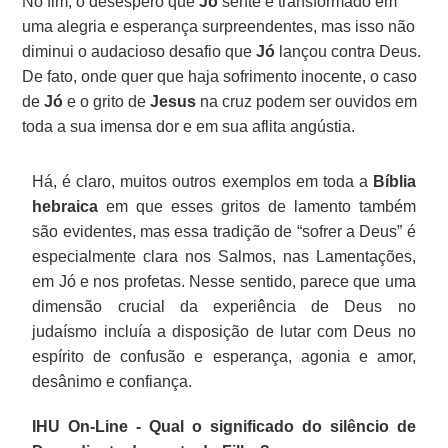
No fim, o desespero que
Jó
sente é transformado em
uma alegria e esperança surpreendentes, mas isso não
diminui o audacioso desafio que
Jó
lançou contra Deus.
De fato, onde quer que haja sofrimento inocente, o caso
de
Jó
e o grito de
Jesus
na cruz podem ser ouvidos em
toda a sua imensa dor e em sua aflita angústia.
Há, é claro, muitos outros exemplos em toda a
Bíblia
hebraica
em que esses gritos de lamento também
são evidentes, mas essa tradição de “sofrer a Deus” é
especialmente clara nos Salmos, nas Lamentações,
em Jó e nos profetas. Nesse sentido, parece que uma
dimensão crucial da experiência de Deus no
judaísmo incluía a disposição de lutar com Deus no
espírito de confusão e esperança, agonia e amor,
desânimo e confiança.
IHU On-Line - Qual o significado do silêncio de