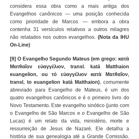
considera essa obra como a mais antiga dos
Evangelhos canônicos — uma posição conhecida
como prioridade de Marcos — embora a obra
contenha 31 versículos relativos a outros milagres
não relatados nos outros evangelhos.
(Nota da IHU
On-Line)
[9]
O Evangelho Segundo Mateus (em grego: κατὰ
Ματθαῖον εὐαγγέλιον, transl. katá Matthaion
euangelion, ou τὸ εὐαγγέλιον κατὰ Ματθαῖον,
transl, to euangelion katá Matthaion)
, comumente
abreviado para Evangelho de Mateus, é um dos
quatro evangelhos canônicos e é o primeiro livro do
Novo Testamento. Este evangelho sinótico (junto com
o Evangelho de São Marcos e o Evangelho de São
Lucas) é um relato da vida, ministério, morte e
ressurreição de Jesus de Nazaré. Ele detalha a
história de sua genealogia até a Grande Comissão.