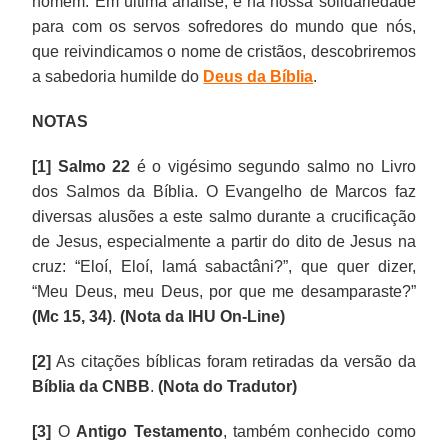
homem. Em última análise, é na nossa solidariedade
para com os servos sofredores do mundo que nós,
que reivindicamos o nome de cristãos, descobriremos
a sabedoria humilde do
Deus da Bíblia
.
NOTAS
[1]
Salmo 22
é o vigésimo segundo salmo no Livro
dos Salmos da Bíblia. O Evangelho de Marcos faz
diversas alusões a este salmo durante a crucificação
de Jesus, especialmente a partir do dito de Jesus na
cruz: “Eloí, Eloí, lamá sabactâni?”, que quer dizer,
“Meu Deus, meu Deus, por que me desamparaste?”
(Mc 15, 34)
.
(Nota da IHU On-Line)
[2]
As citações bíblicas foram retiradas da versão da
Bíblia da CNBB
.
(Nota do Tradutor)
[3]
O
Antigo Testamento
, também conhecido como