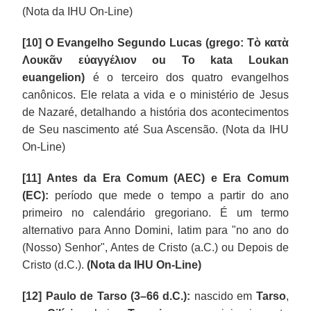
(Nota da IHU On-Line)
[10]
O Evangelho Segundo Lucas (grego: Τὸ κατὰ
Λουκᾶν εὐαγγέλιον ou To kata Loukan
euangelion)
é o terceiro dos quatro evangelhos
canônicos. Ele relata a vida e o ministério de Jesus
de Nazaré, detalhando a história dos acontecimentos
de Seu nascimento até Sua Ascensão. (Nota da IHU
On-Line)
[11] Antes da Era Comum (AEC) e Era Comum
(EC):
período que mede o tempo a partir do ano
primeiro no calendário gregoriano. É um termo
alternativo para Anno Domini, latim para "no ano do
(Nosso) Senhor", Antes de Cristo (a.C.) ou Depois de
Cristo (d.C.).
(Nota da IHU On-Line)
[12] Paulo de Tarso (3–66 d.C.):
nascido em
Tarso
,