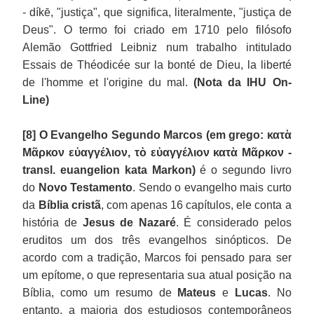
- díkē, "justiça", que significa, literalmente, "justiça de
Deus". O termo foi criado em 1710 pelo filósofo
Alemão Gottfried Leibniz num trabalho intitulado
Essais de Théodicée sur la bonté de Dieu, la liberté
de l'homme et l'origine du mal.
(Nota da IHU On-
Line)
[8]
O Evangelho Segundo Marcos (em grego: κατὰ
Μᾶρκον εὐαγγέλιον, τὸ εὐαγγέλιον κατὰ Μᾶρκον -
transl. euangelion kata Markon)
é o segundo livro
do
Novo Testamento
. Sendo o evangelho mais curto
da
Bíblia cristã
, com apenas 16 capítulos, ele conta a
história de
Jesus de Nazaré
. É considerado pelos
eruditos um dos três evangelhos sinópticos. De
acordo com a tradição, Marcos foi pensado para ser
um epítome, o que representaria sua atual posição na
Bíblia, como um resumo de
Mateus
e
Lucas
. No
entanto, a maioria dos estudiosos contemporâneos