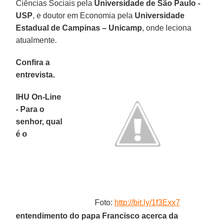
Ciências Sociais pela
Universidade de São Paulo -
USP
, e doutor em Economia pela
Universidade
Estadual de Campinas – Unicamp
, onde leciona
atualmente.
Confira a
entrevista.
IHU On-Line
- Para o
senhor, qual
é o
Foto:
http://bit.ly/1f3Exx7
entendimento do papa Francisco acerca da