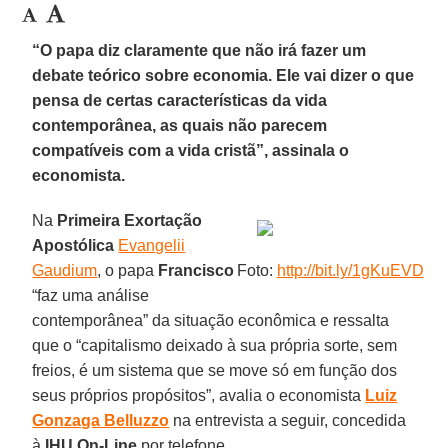
“O papa diz claramente que não irá fazer um
debate teórico sobre economia. Ele vai dizer o que
pensa de certas características da vida
contemporânea, as quais não parecem
compatíveis com a vida cristã”, assinala o
economista.
Na
Primeira Exortação
Apostólica
Evangelii
Gaudium
, o papa
Francisco
Foto:
http://bit.ly/1gKuEVD
“faz uma análise
contemporânea” da situação econômica e ressalta
que o “capitalismo deixado à sua própria sorte, sem
freios, é um sistema que se move só em função dos
seus próprios propósitos”, avalia o economista
Luiz
Gonzaga Belluzzo
na entrevista a seguir, concedida
à
IHU On-Line
por telefone.