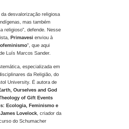
 da desvalorização religiosa
s indígenas, mas também
a religioso”, defende. Nesse
ista,
Primavesi
enviou à
cofeminismo
”, que aqui
 de Luís Marcos Sander.
istemática, especializada em
sciplinares da Religião, do
tol University. É autora de
Earth, Ourselves and God
Theology of Gift Events
s: Ecologia, Feminismo e
a
James Lovelock
, criador da
 curso do Schumacher