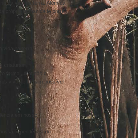
io da vida na terra. Além da
 da própria humanidade corre
 vida na terra;
 criaturas;
o formal, gratidão e
res vivos e tornam possível
ção;
olência em nosso
 nossa dependência do