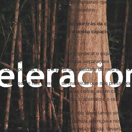
trabalho das muitas criaturas não humanas que mantêm li
nos fornecem os alimentos que comemos.
IHU On-Line – Em sua opinião, por trás da crise climá
ética e espiritual? Perdemos a nossa capacidade de c
seres vivos da Criação?
Anne Primavesi
– Não podemos separar o espiritual do ét
ecológico. Só podemos fazer essas separações na linguag
Como pessoa, eu ajo a partir da totalidade de meu ser. As
• falar sobre nós mesmas de maneiras que não pressupo
separação linguística descreva as coisas assim como ela
• mediar entre as ideias e a ação, o abstrato e o real.
Por exemplo, quando comemos, não deveríamos simplesm
Deveríamos reconhecer que a comida abençoa a nós e re
isso. Antes de agradecer a Deus pela comida, deveríamos i