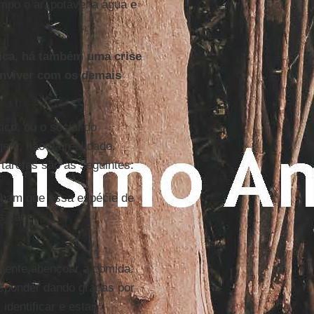
mpo o ar, potável a água e
tica, há também uma crise
onviver com os demais
ico, ou o social do
em, não na realidade.
 tarefas são as seguintes:
nham que essa espécie de
s são;
ente abençoar a comida.
sponder dando graças por
dentificar e estar