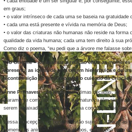
• cada entidade é um ser singular e, por conseguinte, esse
em graus;
• o valor intrínseco de cada uma se baseia na gratuidade 
• cada uma está presente e vívida na memória de Deus;
• o valor das criaturas não humanas não reside na forma
qualidade da vida humana; cada uma tem direito à sua próp
Como diz o poema, “eu pedi que a árvore me falasse sobre
IHU On-Line – Ao analisar a relação entre as mulheres 
apresenta as ideias de uma ordem hierárquica e de u
a contribuição do feminino para o cuidado da Criação
Anne Primavesi
– Ao longo das últimas décadas, as eco
claramente como as mulheres e a natureza têm sido tradi
serem rebaixadas e ignoradas numa concepção hierárqui
Nessa concepção, os homens estão sujeitos a Deus, as m
homens, os animais sujeitos a ambos, e a própria terra é,