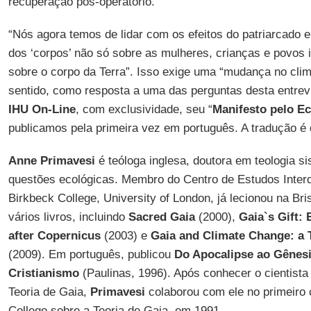
recuperação pós-operatório.
“Nós agora temos de lidar com os efeitos do patriarcado e
dos ‘corpos’ não só sobre as mulheres, crianças e povo
sobre o corpo da Terra”. Isso exige uma “mudança no clim
sentido, como resposta a uma das perguntas desta entrev
IHU On-Line
, com exclusividade, seu “
Manifesto pelo E
publicamos pela primeira vez em português. A tradução é
Anne Primavesi
é teóloga inglesa, doutora em teologia s
questões ecológicas. Membro do Centro de Estudos Interdi
Birkbeck College, University of London, já lecionou na Bris
vários livros, incluindo
Sacred Gaia
(2000),
Gaia`s Gift: 
after Copernicus
(2003) e
Gaia and Climate Change: a 
(2009). Em português, publicou
Do Apocalipse ao Gênesi
Cristianismo
(Paulinas, 1996). Após conhecer o cientist
Teoria de Gaia,
Primavesi
colaborou com ele no primeiro
College sobre a Teoria de Gaia, em 1991.