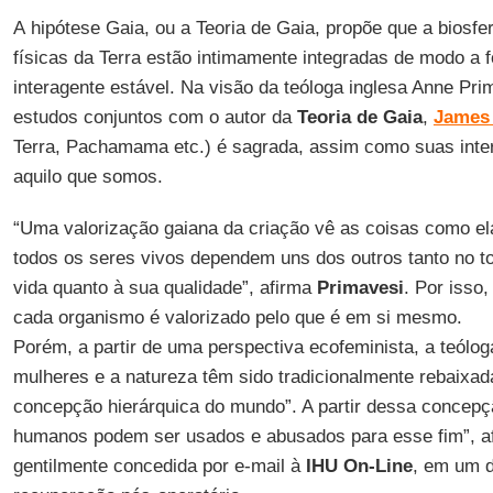
A hipótese Gaia, ou a Teoria de Gaia, propõe que a biosfe
físicas da Terra estão intimamente integradas de modo a
interagente estável. Na visão da teóloga inglesa Anne Prim
estudos conjuntos com o autor da
Teoria de Gaia
,
James
Terra, Pachamama etc.) é sagrada, assim como suas inte
aquilo que somos.
“Uma valorização gaiana da criação vê as coisas como e
todos os seres vivos dependem uns dos outros tanto no to
vida quanto à sua qualidade”, afirma
Primavesi
. Por isso,
cada organismo é valorizado pelo que é em si mesmo.
Porém, a partir de uma perspectiva ecofeminista, a teólo
mulheres e a natureza têm sido tradicionalmente rebaixa
concepção hierárquica do mundo”. A partir dessa concepç
humanos podem ser usados e abusados para esse fim”, af
gentilmente concedida por e-mail à
IHU On-Line
, em um d