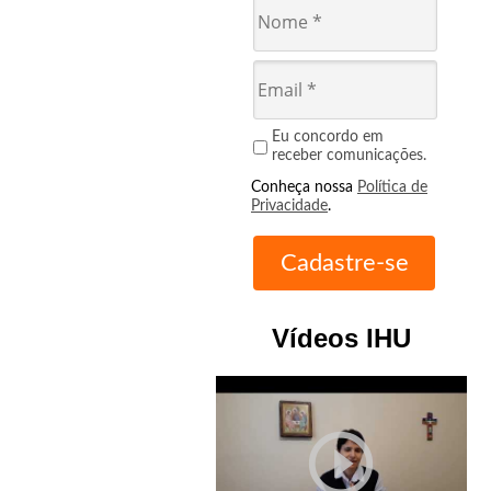
Eu concordo em
receber comunicações.
Conheça nossa
Política de
Privacidade
.
Vídeos IHU
play_circle_outline