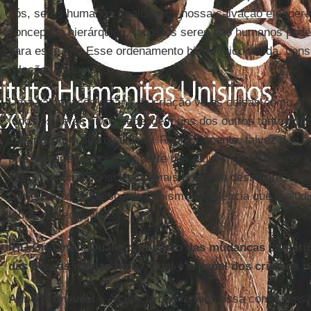
nós, seres humanos, realizamos nossa salvação e espe
concepção hierárquica, todos os seres não humanos pod
para esse fim. Esse ordenamento hierárquico valida, con
relações violentas.
Uma valorização gaiana da criação vê as coisas como el
todos os seres vivos dependem uns dos outros tanto no to
vida quanto à sua qualidade. Rotineiramente, talvez não 
presentear essencial por parte dos muitos seres que poss
vida. Mas uma consciência mais profunda desse presentea
cometermos excessos de egoísmo e violência que prejudic
todos os seres vivos.
IHU On-Line – Qual é o impacto das mudanças climática
das nossas igrejas hoje? Qual é o papel dos cristãos 
Anne Primavesi
– A ciência que forma nossa compreensã