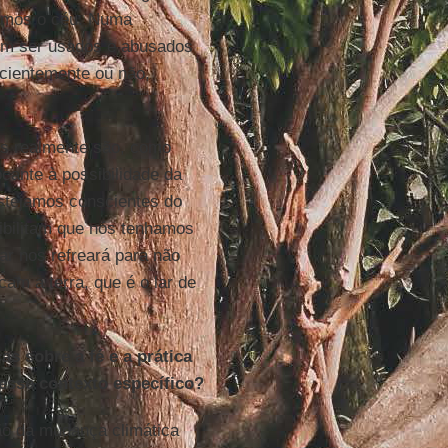
ramos o céu. Numa
em ser usados e abusados
scientemente ou não,
as realmente são, como
cante à possibilidade da
estejamos conscientes do
ibilitam que nós tenhamos
r nos refreará para não
am a terra, que é o lar de
s sobre a fé e a prática
nesse contexto específico?
o da mudança climática