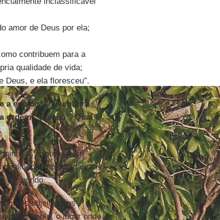
ncialmente inclassificável
do amor de Deus por ela;
 como contribuem para a
ria qualidade de vida;
 Deus, e ela floresceu”.
e a ecologia, a senhora
ma ordem “Gaiana”. Qual é
?
feministas expressaram
cionalmente associadas ao
ca do mundo.
ulheres sujeitas aos
 simplesmente, o lugar onde