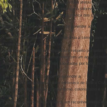
mostra quão profundamente a humanidade afetou o equilíbr
perda da biodiversidade, ela adverte que a sobrevivência
risco. Isso desafia o pensamento e a prática das igrejas.
Em termos de pensamento, temos de aprender a:
• nos ver e expressar como parte de toda a comunidade da
• ver e tratar a terra como um lar;
• aprender e demonstrar compaixão e respeito por todas as
• em encontros litúrgicos, responder com um agradeciment
respeito pelas dádivas que nos são dadas por todos os se
nossa vida.
Em termos de prática, temos de aprender a:
• descobrir e responder ao valor intrínseco de toda a Cria
• resistir ao imperialismo, consumismo, colonialismo e vi
pensamento;
• aprender a humildade ecológica, um reconhecimento de