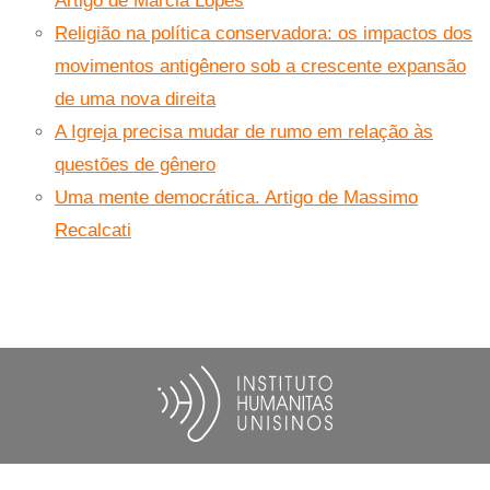
Artigo de Márcia Lopes
Religião na política conservadora: os impactos dos
movimentos antigênero sob a crescente expansão
de uma nova direita
A Igreja precisa mudar de rumo em relação às
questões de gênero
Uma mente democrática. Artigo de Massimo
Recalcati